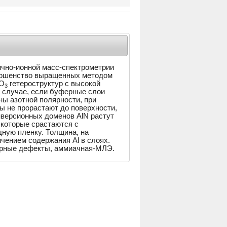
ично-ионной масс-спектрометрии
вершенство выращенных методом
O
гетероструктур с высокой
3
 в случае, если буферные слои
ы азотной полярности, при
ы не прорастают до поверхности,
нверсионных доменов AlN растут
 которые срастаются с
ную пленку. Толщина, на
чением содержания Al в слоях.
урные дефекты, аммиачная-МЛЭ.