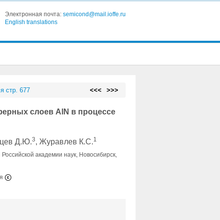
Электронная почта:
semicond@mail.ioffe.ru
English translations
я стр. 677
<<<
>>>
ерных слоев AlN в процессе
3
1
нцев Д.Ю.
, Журавлев К.С.
 Российской академии наук, Новосибирск,
ия