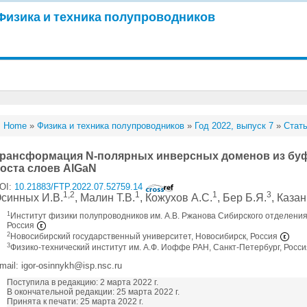
Физика и техника полупроводников
Home
»
Физика и техника полупроводников
»
Год 2022, выпуск 7
»
Стать
рансформация N-полярных инверсных доменов из буф
оста слоев AlGaN
OI:
10.21883/FTP.2022.07.52759.14
1,2
1
1
3
синных И.В.
, Малин Т.В.
, Кожухов А.С.
, Бер Б.Я.
, Каза
1
Институт физики полупроводников им. А.В. Ржанова Сибирского отделения
Россия
2
Новосибирский государственный университет, Новосибирск, Россия
3
Физико-технический институт им. А.Ф. Иоффе РАН, Санкт-Петербург, Росс
mail: igor-osinnykh@isp.nsc.ru
Поступила в редакцию: 2 марта 2022 г.
В окончательной редакции: 25 марта 2022 г.
Принята к печати: 25 марта 2022 г.