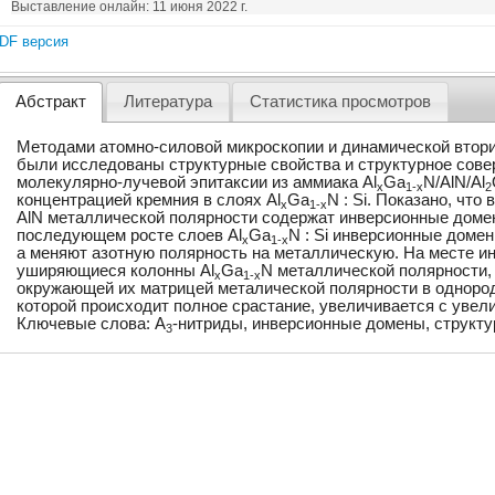
Выставление онлайн: 11 июня 2022 г.
DF версия
Абстракт
Литература
Статистика просмотров
Методами атомно-силовой микроскопии и динамической втор
были исследованы структурные свойства и структурное со
молекулярно-лучевой эпитаксии из аммиака Al
Ga
N/AlN/Al
x
1-x
2
концентрацией кремния в слоях Al
Ga
N : Si. Показано, что
x
1-x
AlN металлической полярности содержат инверсионные домен
последующем росте слоев Al
Ga
N : Si инверсионные домен
x
1-x
а меняют азотную полярность на металлическую. На месте и
уширяющиеся колонны Al
Ga
N металлической полярности,
x
1-x
окружающей их матрицей металической полярности в однород
которой происходит полное срастание, увеличивается с увели
Ключевые слова: A
-нитриды, инверсионные домены, структ
3