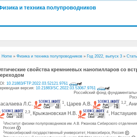
Физика и техника полупроводников
Home
»
Физика и техника полупроводников
»
Год 2022, выпуск 3
»
Стать
птические свойства кремниевых нанопилларов со вс
переходом
OI:
10.21883/FTP.2022.03.52121.9761
ереводная версия:
10.21883/SC.2022.03.53067.9761
Российский фонд фундаментальн
Рос
1
1,2
асалаева Л.С.
, Царев А.В.
, Ан
2,3
4
, Крыжановская Н.В.
, Настаушев
1
Институт физики полупроводников им. А.В. Ржанова Сибирского отделения
Россия
2
Новосибирский государственный университет, Новосибирск, Россия
3