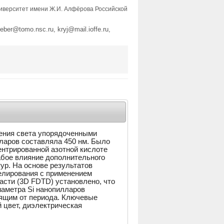
иверситет имени Ж.И. Алфёрова Российской
veber@tomo.nsc.ru, kryj@mail.ioffe.ru,
ения света упорядоченными
ларов составляла 450 нм. Было
ентрированной азотной кислоте
абое влияние дополнительного
ур. На основе результатов
елирования с применением
асти (3D FDTD) установлено, что
иаметра Si нанопилларов
ящим от периода. Ключевые
 цвет, диэлектрическая