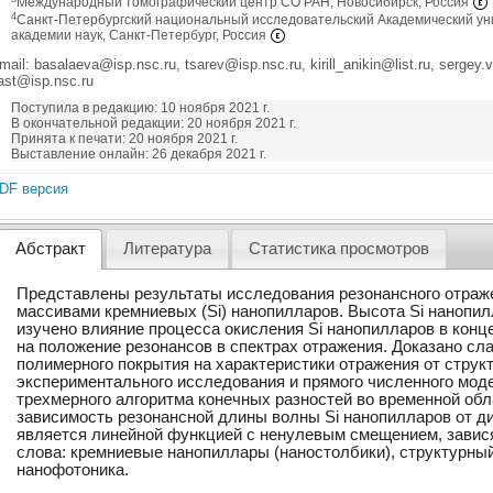
Международный томографический центр СО РАН, Новосибирск, Россия
4
Санкт-Петербургский национальный исследовательский Академический ун
академии наук, Санкт-Петербург, Россия
mail: basalaeva@isp.nsc.ru, tsarev@isp.nsc.ru, kirill_anikin@list.ru, sergey.
ast@isp.nsc.ru
Поступила в редакцию: 10 ноября 2021 г.
В окончательной редакции: 20 ноября 2021 г.
Принята к печати: 20 ноября 2021 г.
Выставление онлайн: 26 декабря 2021 г.
DF версия
Абстракт
Литература
Статистика просмотров
Представлены результаты исследования резонансного отраж
массивами кремниевых (Si) нанопилларов. Высота Si нанопил
изучено влияние процесса окисления Si нанопилларов в конц
на положение резонансов в спектрах отражения. Доказано сл
полимерного покрытия на характеристики отражения от структ
экспериментального исследования и прямого численного мод
трехмерного алгоритма конечных разностей во временной обл
зависимость резонансной длины волны Si нанопилларов от д
является линейной функцией c ненулевым смещением, завис
слова: кремниевые нанопиллары (наностолбики), структурный
нанофотоника.