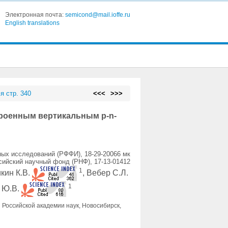
Электронная почта:
semicond@mail.ioffe.ru
English translations
я стр. 340
<<<
>>>
троенным вертикальным p-n-
ых исследований (РФФИ), 18-29-20066 мк
сийский научный фонд (РНФ), 17-13-01412
1
икин К.В.
, Вебер С.Л.
1
 Ю.В.
 Российской академии наук, Новосибирск,