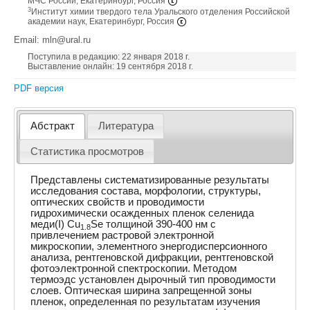
МЧС России, Екатеринбург, Россия
3
Институт химии твердого тела Уральского oтделения Российской
академии наук, Екатеринбург, Россия
Email: mln@ural.ru
Поступила в редакцию: 22 января 2018 г.
Выставление онлайн: 19 сентября 2018 г.
PDF версия
Абстракт
Литература
Статистика просмотров
Представлены систематизированные результаты
исследования состава, морфологии, структуры,
оптических свойств и проводимости
гидрохимически осажденных пленок селенида
меди(I) Cu
Se толщиной 390-400 нм c
1.8
привлечением растровой электронной
микроскопии, элементного энергодисперсионного
анализа, рентгеновской дифракции, рентгеновской
фотоэлектронной спектроскопии. Методом
термоэдс установлен дырочный тип проводимости
слоев. Оптическая ширина запрещенной зоны
пленок, определенная по результатам изучения