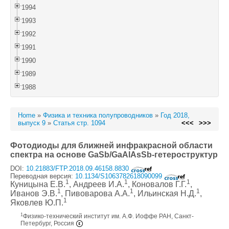
1994
1993
1992
1991
1990
1989
1988
Home
»
Физика и техника полупроводников
»
Год 2018,
выпуск 9
»
Статья стр. 1094
<<<
>>>
Фотодиоды для ближней инфракрасной области
спектра на основе GaSb/GaAlAsSb-гетероструктур
DOI:
10.21883/FTP.2018.09.46158.8830
Переводная версия:
10.1134/S1063782618090099
1
1
1
Куницына Е.В.
, Андреев И.А.
, Коновалов Г.Г.
,
1
1
1
Иванов Э.В.
, Пивоварова А.А.
, Ильинская Н.Д.
,
1
Яковлев Ю.П.
1
Физико-технический институт им. А.Ф. Иоффе РАН, Санкт-
Петербург, Россия