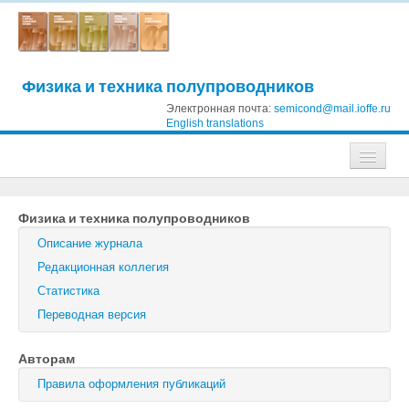
Физика и техника полупроводников
Электронная почта:
semicond@mail.ioffe.ru
English translations
Журналы
Физика и техника полупроводников
Журнал технической физики
Описание журнала
Письма в Журнал технической физики
Редакционная коллегия
Статистика
Физика твердого тела
Переводная версия
Физика и техника полупроводников
Авторам
Оптика и спектроскопия
Правила оформления публикаций
Поиск