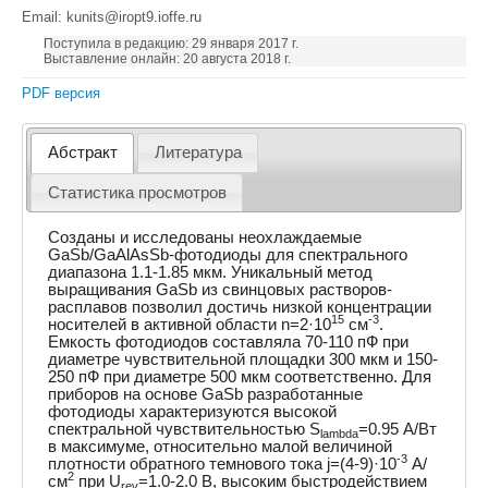
Email: kunits@iropt9.ioffe.ru
Поступила в редакцию: 29 января 2017 г.
Выставление онлайн: 20 августа 2018 г.
PDF версия
Абстракт
Литература
Статистика просмотров
Созданы и исследованы неохлаждаемые
GaSb/GaAlAsSb-фотодиоды для спектрального
диапазона 1.1-1.85 мкм. Уникальный метод
выращивания GaSb из свинцовых растворов-
расплавов позволил достичь низкой концентрации
15
-3
носителей в активной области n=2·10
см
.
Емкость фотодиодов составляла 70-110 пФ при
диаметре чувствительной площадки 300 мкм и 150-
250 пФ при диаметре 500 мкм соответственно. Для
приборов на основе GaSb разработанные
фотодиоды характеризуются высокой
спектральной чувствительностью S
=0.95 А/Вт
lambda
в максимуме, относительно малой величиной
-3
плотности обратного темнового тока j=(4-9)·10
А/
2
см
при U
=1.0-2.0 В, высоким быстродействием
rev