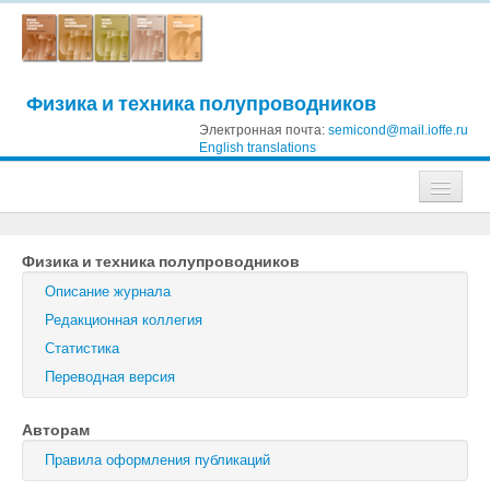
Физика и техника полупроводников
Электронная почта:
semicond@mail.ioffe.ru
English translations
Журналы
Физика и техника полупроводников
Журнал технической физики
Описание журнала
Письма в Журнал технической физики
Редакционная коллегия
Статистика
Физика твердого тела
Переводная версия
Физика и техника полупроводников
Авторам
Оптика и спектроскопия
Правила оформления публикаций
Поиск