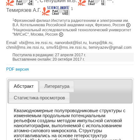
, Степушкин М.В.
,
1
Темирязев А.Г.
1
Фрязинский филиал Института радиотехники и электроники им.
В.А. Котельникова Российской академии наук, Фрязино, Россия
2
Национальный исследовательский технологический университет
"МИСиС", Москва, Россия
Email: vbi@ms.ire.rssi.ru, nanorobot@list.ru, kursp@bk.ru,
chmil@ms.ire.rssi.ru, smv91@ms.ire.rssi.ru, temiryazev@gmail.com
Поступила в редакцию: 27 апреля 2017 г.
Выставление онлайн: 20 октября 2017 г.
PDF версия
Абстракт
Литература
Статистика просмотров
Квазиодномерные полупроводниковые структуры с
изменяемым продольным потенциальным
рельефом созданы методом импульсной силовой
нанолитографии, выполняемой с использованием
атомно-силового микроскопа. Структуры
изготавливались на основе гетероструктур