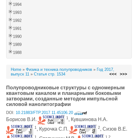
1994
1993
1992
1991
1990
1989
1988
Home
»
Физика и техника полупроводников
»
Год 2017,
выпуск 11
»
Статья стр. 1534
<<<
>>>
Полупроводниковые структуры с одномерным
квантовым каналом и планарными боковыми
затворами, созданные методом импульсной
силовой нанолитографии
DOI:
10.21883/FTP.2017.11.45106.20
1
Борисов В.И.
, Кувшинова Н.А.
1
2
, Курочка С.П.
, Сизов В.Е.
1
1,2