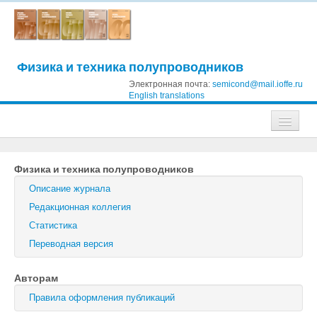
Физика и техника полупроводников
Электронная почта:
semicond@mail.ioffe.ru
English translations
Журналы
Физика и техника полупроводников
Журнал технической физики
Описание журнала
Письма в Журнал технической физики
Редакционная коллегия
Статистика
Физика твердого тела
Переводная версия
Физика и техника полупроводников
Авторам
Оптика и спектроскопия
Правила оформления публикаций
Поиск