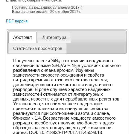
Email: andy-ohapkin@yandex.ru
Поступила в редакцию: 27 апреля 2017 г.
Выставление онлайн: 20 октября 2017 г.
PDF версия
Абстракт
Литература
Статистика просмотров
Получены пленки SiN
на кремнии в индуктивно-
x
связанной плазме SiH
/Ar + N
в условиях сильного
4
2
разбавления силана аргоном. Изучены
зависимости скорости осаждения и свойств
нитрида кремния от газового состава плазмы,
давления, мощности емкостного и индуктивного
разрядов. В ряде случаев характер найденных
зависимостей отличается от литературных
данных, известных для неразбавленных реагентов.
Установлено, что наименьшее содержание
примесей в пленках и их наилучшие свойства
реализуются при соотношении азота и силана,
близком к 1.4. Возрастание мощности емкостного
разряда способствует получению более гладких
образцов за счет полирующего действия ионов
аргона. DOI: 10.21883/FTP.2017.11.45099.13