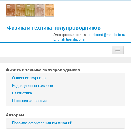
Физика и техника полупроводников
Электронная почта:
semicond@mail.ioffe.ru
English translations
Журналы
Физика и техника полупроводников
Журнал технической физики
Описание журнала
Письма в Журнал технической физики
Редакционная коллегия
Статистика
Физика твердого тела
Переводная версия
Физика и техника полупроводников
Авторам
Оптика и спектроскопия
Правила оформления публикаций
Поиск