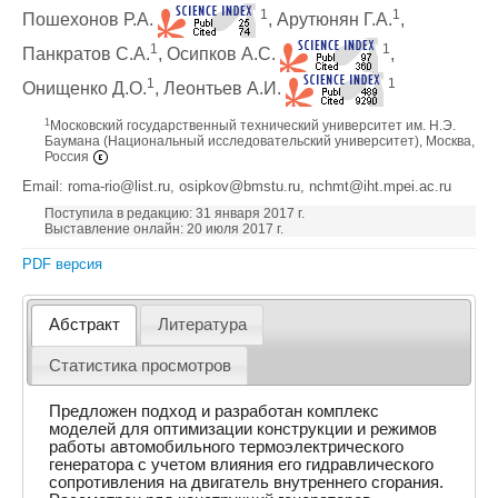
1
1
Пошехонов Р.А.
, Арутюнян Г.А.
,
1
1
Панкратов С.А.
, Осипков А.С.
,
1
1
Онищенко Д.О.
, Леонтьев А.И.
1
Московский государственный технический университет им. Н.Э.
Баумана (Национальный исследовательский университет), Москва,
Россия
Email: roma-rio@list.ru, osipkov@bmstu.ru, nchmt@iht.mpei.ac.ru
Поступила в редакцию: 31 января 2017 г.
Выставление онлайн: 20 июля 2017 г.
PDF версия
Абстракт
Литература
Статистика просмотров
Предложен подход и разработан комплекс
моделей для оптимизации конструкции и режимов
работы автомобильного термоэлектрического
генератора с учетом влияния его гидравлического
сопротивления на двигатель внутреннего сгорания.