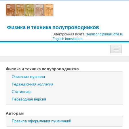
Физика и техника полупроводников
Электронная почта:
semicond@mail.ioffe.ru
English translations
Журналы
Физика и техника полупроводников
Журнал технической физики
Описание журнала
Письма в Журнал технической физики
Редакционная коллегия
Статистика
Физика твердого тела
Переводная версия
Физика и техника полупроводников
Авторам
Оптика и спектроскопия
Правила оформления публикаций
Поиск