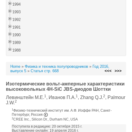
1994
1993
1992
1991
1990
1989
1988
Home
»
Физика и техника полупроводников
»
Год 2016,
выпуск 5
»
Статья стр. 668
<<<
>>>
Изотермические вольт-амперные характеристики
высоковольных 4H-SiC JBS-диодов Шоттки
1
1
2
Левинштейн М.Е.
, Иванов П.А.
, Zhang Q.J.
, Palmour
2
J.W.
1
Физико-технический институт им. А.Ф. Иоффе РАН, Санкт-
Петербург, Россия
2
CREE Inc., Silicon Dr., Durham NC, USA
Поступила в редакцию: 20 октября 2015 г.
Выставление онлайн: 19 апреля 2016 г.