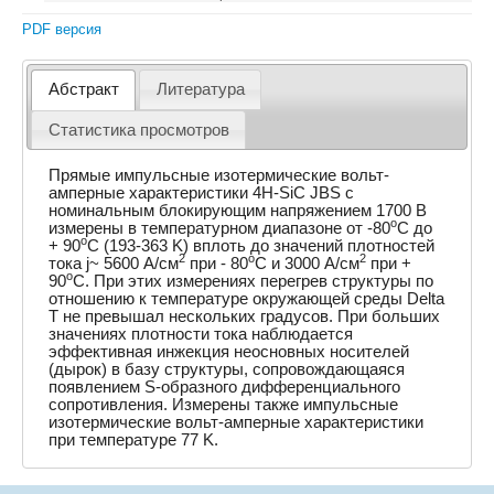
PDF версия
Абстракт
Литература
Статистика просмотров
Прямые импульсные изотермические вольт-
амперные характеристики 4H-SiC JBS с
номинальным блокирующим напряжением 1700 В
o
измерены в температурном диапазоне от -80
C до
o
+ 90
C (193-363 K) вплоть до значений плотностей
2
o
2
тока j~ 5600 А/см
при - 80
C и 3000 А/см
при +
o
90
C. При этих измерениях перегрев структуры по
отношению к температуре окружающей среды Delta
T не превышал нескольких градусов. При больших
значениях плотности тока наблюдается
эффективная инжекция неосновных носителей
(дырок) в базу структуры, сопровождающаяся
появлением S-образного дифференциального
сопротивления. Измерены также импульсные
изотермические вольт-амперные характеристики
при температуре 77 K.