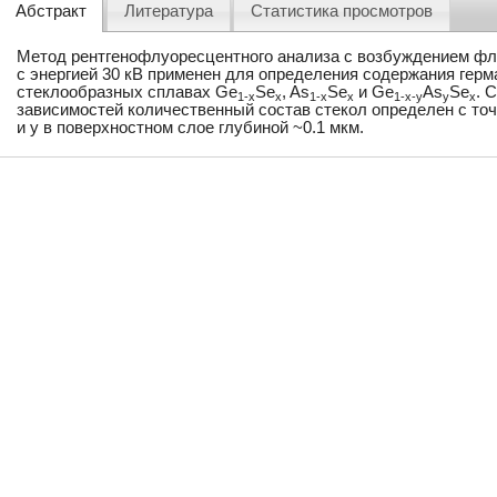
Абстракт
Литература
Статистика просмотров
Метод рентгенофлуоресцентного анализа с возбуждением фл
с энергией 30 кВ применен для определения содержания герм
стеклообразных сплавах Ge
Se
, As
Se
и Ge
As
Se
. 
1-x
x
1-x
x
1-x-y
y
x
зависимостей количественный состав стекол определен с точ
и y в поверхностном слое глубиной ~0.1 мкм.