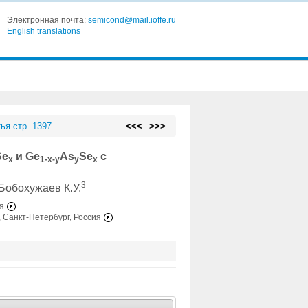
Электронная почта:
semicond@mail.ioffe.ru
English translations
ья стр. 1397
<<<
>>>
Se
и Ge
As
Se
с
x
1-x-y
y
x
3
 Бобохужаев К.У.
ия
, Санкт-Петербург, Россия