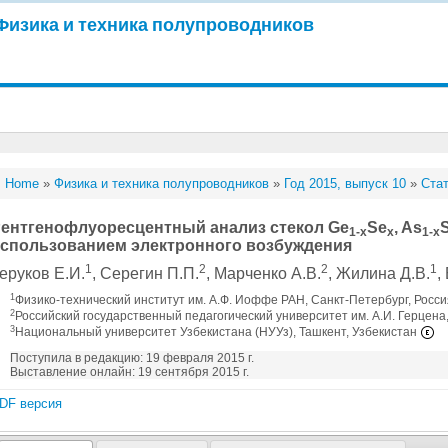
Физика и техника полупроводников
Home
»
Физика и техника полупроводников
»
Год 2015, выпуск 10
»
Стат
ентгенофлуоресцентный анализ стекол Ge
Se
, As
1-x
x
1-x
спользованием электронного возбуждения
1
2
2
1
еруков Е.И.
, Серегин П.П.
, Марченко А.В.
, Жилина Д.В.
,
1
Физико-технический институт им. А.Ф. Иоффе РАН, Санкт-Петербург, Росс
2
Российский государственный педагогический университет им. А.И. Герцена
3
Национальный университет Узбекистана (НУУз), Ташкент, Узбекистан
Поступила в редакцию: 19 февраля 2015 г.
Выставление онлайн: 19 сентября 2015 г.
DF версия