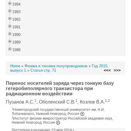
1994
1993
1992
1991
1990
1989
1988
Home
»
Физика и техника полупроводников
»
Год 2015,
выпуск 1
»
Статья стр. 71
<<<
>>>
Перенос носителей заряда через тонкую базу
гетеробиполярного транзистора при
радиационном воздействии
1
1
1,2
Пузанов А.С.
, Оболенский С.В.
, Козлов В.А.
1
Нижегородский государственный университет им. Н.И.
Лобачевского, Нижний Новгород, Россия
2
Институт физики микроструктур Российской академии наук,
Нижний Новгород, Россия
Поступила в редакцию: 23 мая 2014 г.