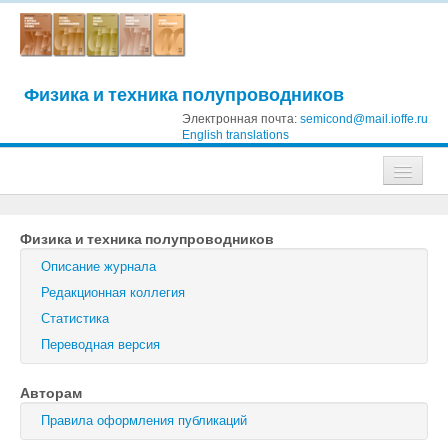
Физика и техника полупроводников
Электронная почта:
semicond@mail.ioffe.ru
English translations
Журналы
Физика и техника полупроводников
Журнал технической физики
Описание журнала
Письма в Журнал технической физики
Редакционная коллегия
Статистика
Физика твердого тела
Переводная версия
Физика и техника полупроводников
Авторам
Оптика и спектроскопия
Правила оформления публикаций
Поиск