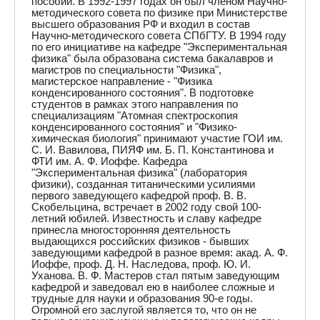
пособий. В 1992-1997 годах он был членом Научно-
методического совета по физике при Министерстве
высшего образования РФ и входил в состав
Научно-методического совета СПбГТУ. В 1994 году
по его инициативе на кафедре "Экспериментальная
физика" была образована система бакалавров и
магистров по специальности "Физика",
магистерское направление - "Физика
конденсированного состояния". В подготовке
студентов в рамках этого направления по
специализациям "Атомная спектроскопия
конденсированного состояния" и "Физико-
химическая биология" принимают участие ГОИ им.
С. И. Вавилова, ПИЯФ им. Б. П. Константинова и
ФТИ им. А. Ф. Иоффе. Кафедра
"Экспериментальная физика" (лаборатория
физики), созданная титаническими усилиями
первого заведующего кафедрой проф. В. В.
Скобельцина, встречает в 2002 году свой 100-
летний юбилей. Известность и славу кафедре
принесла многосторонняя деятельность
выдающихся российских физиков - бывших
заведующими кафедрой в разное время: акад. А. Ф.
Иоффе, проф. Д. Н. Наследова, проф. Ю. И.
Уханова. В. Ф. Мастеров стал пятым заведующим
кафедрой и заведовал ею в наиболее сложные и
трудные для науки и образования 90-е годы.
Огромной его заслугой является то, что он не