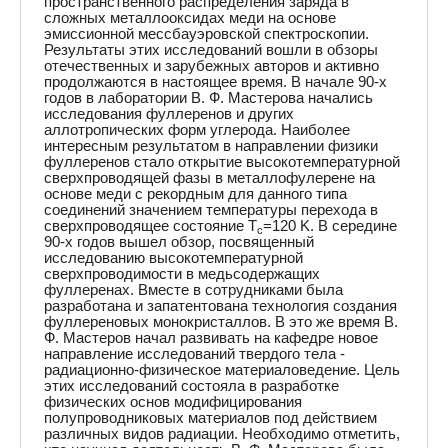
пространственного распределения заряда в
сложных металлооксидах меди на основе
эмиссионной мессбауэровской спектроскопии.
Результаты этих исследований вошли в обзоры
отечественных и зарубежных авторов и активно
продолжаются в настоящее время. В начале 90-х
годов в лаборатории В. Ф. Мастерова начались
исследования фуллеренов и других
аллотропических форм углерода. Наиболее
интересным результатом в направлении физики
фуллеренов стало открытие высокотемпературной
сверхпроводящей фазы в металлофулерене на
основе меди с рекордным для данного типа
соединений значением температуры перехода в
сверхпроводящее состояние T
=120 K. В середине
c
90-х годов вышел обзор, посвященный
исследованию высокотемпературной
сверхпроводимости в медьсодержащих
фуллеренах. Вместе в сотрудниками была
разработана и запатентована технология создания
фуллереновых монокристаллов. В это же время В.
Ф. Мастеров начал развивать на кафедре новое
направление исследований твердого тела -
радиационно-физическое материаловедение. Цель
этих исследований состояла в разработке
физических основ модифицирования
полупроводниковых материалов под действием
различных видов радиации. Необходимо отметить,