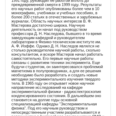
1991 году, руководил ее работой вплоть до
преждевременной смерти в 1999 году. Результаты
его научных работ опубликованы более чем в 10
монографиях, учебниках и учебных пособиях, в
более 200 статьях в отечественных и зарубежных
журналах. Область научных интересов В. Ф.
Мастерова достаточно широка. Научную
деятельность он начал под руководством
профессора Д. Н. Наследова, бывшего в то время
заведующим кафедрой и руководителем
лаборатории в Физико-техническом институте им.
А. Ф. Иоффе. Однако Д. Н. Наследов являлся не
столько руководителем научной работы, сколько
консультантом, и вскоре Мастеров начал работать
самостоятельно. Его первые научные работы
связаны с развитием техники эксперимента. Еще
будучи студентом, он заинтересовался проблемой
магнетизма в полупроводниках, а для ее решения
необходимо было разработать и создать новые
методики экспериментального изучения твердого
тела. В 1965 году он открывает новое научное
направление исследований на кафедре
экспериментальной физики - радиоспектроскопия
конденсированного состояния. В дальнейшем оно
становится на долгие годы основной
специализацией кафедры "Экспериментальная
физика". Под его научным руководством и
непосредственным участием разрабатываются и