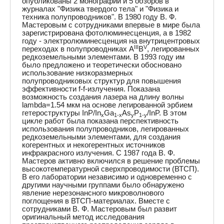
опубликованы 2 монографии и 5 обзоров в
журналах "Физика твердого тела" и "Физика и
техника полупроводников". В 1980 году В. Ф.
Мастеровым с сотрудниками впервые в мире была
зарегистрирована фотолюминесценция, а в 1982
году - электролюминесценция на внутрицентровых
III
V
переходах в полупроводниках A
B
, легированных
редкоземельными элементами. В 1993 году им
было предложено и теоретически обосновано
использование низкоразмерных
полупроводниковых структур для повышения
эффективности f-f-излучения. Показана
возможность создания лазера на длину волны
lambda=1.54 мкм на основе легированной эрбием
гетероструктуры InP/In
Ga
As
P
/InP. В этом
x
1-x
y
1-y
цикле работ была показана перспективность
использования полупроводников, легированных
редкоземельными элементами, для создания
когерентных и некогерентных источников
инфракрасного излучения. С 1987 года В. Ф.
Мастеров активно включился в решение проблемы
высокотемпературной сверхпроводимости (ВТСП).
В его лаборатории независимо и одновременно с
другими научными группами было обнаружено
явление нерезонансного микроволнового
поглощения в ВТСП-материалах. Вместе с
сотрудниками В. Ф. Мастеровым был развит
оригинальный метод исследования