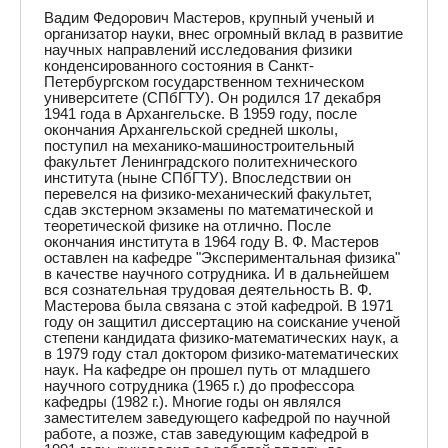
Вадим Федорович Мастеров, крупный ученый и
организатор науки, внес огромный вклад в развитие
научных направлений исследования физики
конденсированного состояния в Санкт-
Петербургском государственном техническом
университете (СПбГТУ). Он родился 17 декабря
1941 года в Архангельске. В 1959 году, после
окончания Архангельской средней школы,
поступил на механико-машиностроительный
факультет Ленинградского политехнического
института (ныне СПбГТУ). Впоследствии он
перевелся на физико-механический факультет,
сдав экстерном экзамены по математической и
теоретической физике на отлично. После
окончания института в 1964 году В. Ф. Мастеров
оставлен на кафедре "Экспериментальная физика"
в качестве научного сотрудника. И в дальнейшем
вся сознательная трудовая деятельность В. Ф.
Мастерова была связана с этой кафедрой. В 1971
году он защитил диссертацию на соискание ученой
степени кандидата физико-математических наук, а
в 1979 году стал доктором физико-математических
наук. На кафедре он прошел путь от младшего
научного сотрудника (1965 г.) до профессора
кафедры (1982 г.). Многие годы он являлся
заместителем заведующего кафедрой по научной
работе, а позже, став заведующим кафедрой в