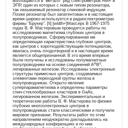
воплощаются в "металл" ряд спектрометров ЯМР и
ЭПР, один из которых с новым типом резонатора,
так называемый резонатор спиновой индукции.
Позже резонатор был запатентован и в настоящее
время широко используется в радиоспектрометрах
фирмы "Брукер". [!t] [width=]Mast.eps В 1967-1975
годах В. Ф. Мастеровым проводятся работы по
исследованию магнетизма глубоких центров в
полупроводниках. Сформулированная им
определяющая характеристика глубоких центров,
как центров с короткодействующим потенциалом,
явилась очень плодотворной и в настоящее время
является общепризнанной. В это время впервые
были получены и исследованы полумагнитные
III
V
полупроводники на основе соединений A
B
,
легированные железом. Исследованы электронные
структуры примесных центров, создаваемых
элементами переходной группы железа в
полупроводниках. Открыто явление
суперпарамагнетизма и определены параметры
спин-стеклообразных кластеров в GaAs,
легированном железом. Экспериментальные и
теоретические работы В. Ф. Мастерова по физике
глубоких многоэлектронных центров в
полупроводниках стали классическими и получили
мировое признание. Результаты работ по этим
направлениям неоднократно докладывались на
международных конференциях и по ним