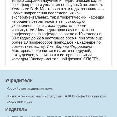
только сохранил научные и педагогические кадры
на кафедре, но и увеличил ее научный потенциал.
Усилиями В. Ф. Мастерова в эти годы развивались
новые направления исследования как
экспериментальных, так и теоретических; кафедра
из общей превратилась в выпускающую,
укрепились связи с исследовательскими
институтами. Число докторов наук и штатных
профессоров на кафедре выросло с 10 человек в
80-х годах до 22 в настоящее время, при этом еще
более 10 профессоров преподают на кафедре по
совместительству. Имя Вадима Федоровича
Мастерова сохранится в памяти его друзей,
сотрудников, учеников и в истории развития
кафедры "Экспериментальной физики" СПбГТУ.
Учредители
Российская академия наук
Физико-технический институт им. А.Ф.Иоффе Российской
академии наук
Издатель
Физико-технический институт им. А.Ф.Иоффе Российской