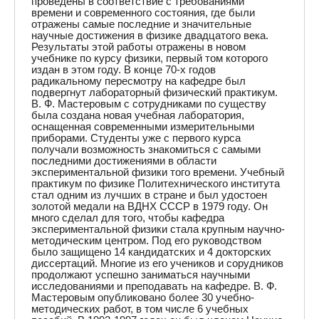
проведены в соответствие с требованиями
времени и современного состояния, где были
отражены самые последние и значительные
научные достижения в физике двадцатого века.
Результаты этой работы отражены в новом
учебнике по курсу физики, первый том которого
издан в этом году. В конце 70-х годов
радикальному пересмотру на кафедре был
подвергнут лабораторный физический практикум.
В. Ф. Мастеровым с сотрудниками по существу
была создана новая учебная лаборатория,
оснащенная современными измерительными
приборами. Студенты уже с первого курса
получали возможность знакомиться с самыми
последними достижениями в области
экспериментальной физики того времени. Учебный
практикум по физике Политехнического института
стал одним из лучших в стране и был удостоен
золотой медали на ВДНХ СССР в 1979 году. Он
много сделал для того, чтобы кафедра
экспериментальной физики стала крупным научно-
методическим центром. Под его руководством
было защищено 14 кандидатских и 4 докторских
диссертаций. Многие из его учеников и сорудников
продолжают успешно заниматься научными
исследованиями и преподавать на кафедре. В. Ф.
Мастеровым опубликовано более 30 учебно-
методических работ, в том числе 6 учебных