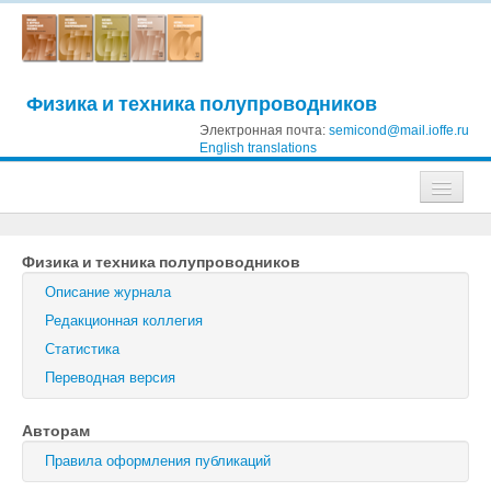
Физика и техника полупроводников
Электронная почта:
semicond@mail.ioffe.ru
English translations
Журналы
Физика и техника полупроводников
Журнал технической физики
Описание журнала
Письма в Журнал технической физики
Редакционная коллегия
Статистика
Физика твердого тела
Переводная версия
Физика и техника полупроводников
Авторам
Оптика и спектроскопия
Правила оформления публикаций
Поиск