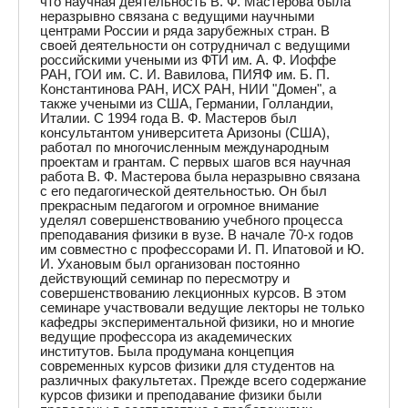
что научная деятельность В. Ф. Мастерова была
неразрывно связана с ведущими научными
центрами России и ряда зарубежных стран. В
своей деятельности он сотрудничал с ведущими
российскими учеными из ФТИ им. А. Ф. Иоффе
РАН, ГОИ им. С. И. Вавилова, ПИЯФ им. Б. П.
Константинова РАН, ИСХ РАН, НИИ "Домен", а
также учеными из США, Германии, Голландии,
Италии. С 1994 года В. Ф. Мастеров был
консультантом университета Аризоны (США),
работал по многочисленным международным
проектам и грантам. С первых шагов вся научная
работа В. Ф. Мастерова была неразрывно связана
с его педагогической деятельностью. Он был
прекрасным педагогом и огромное внимание
уделял совершенствованию учебного процесса
преподавания физики в вузе. В начале 70-х годов
им совместно с профессорами И. П. Ипатовой и Ю.
И. Ухановым был организован постоянно
действующий семинар по пересмотру и
совершенствованию лекционных курсов. В этом
семинаре участвовали ведущие лекторы не только
кафедры экспериментальной физики, но и многие
ведущие профессора из академических
институтов. Была продумана концепция
современных курсов физики для студентов на
различных факультетах. Прежде всего содержание
курсов физики и преподавание физики были