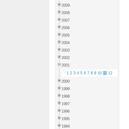
2009
2008
2007
2006
2005
2004
2003
2002
2001
1
2
3
4
5
6
7
8
9
10
11
12
2000
1999
1998
1997
1996
1995
1994