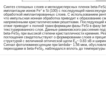
Синтез сплошных слоев и мелкодисперсных пленок beta-FeSi
+
имплантации ионов Fe
в Si (100) с последующей наносекунд
обработкой имплантированных слоев. С использованием рент
что импульсная ионная обработка приводит к образованию сме
напряженными кристаллическими решетками. Последующий к
отжиг приводит к полной трансформации фазы FeSi в фазу bet
текстурированного слоя. Данные рамановского рассеяния по
beta-FeSi
при высокой степени кристалличности кремния. Ре
2
поглощения свидетельствуют о формировании слоев и прецип
структурой с величиной оптической щели E
~ 0.83 эВ и шири
g
Сигнал фотолюминесценции при lambda~ 1.56 мкм, обуслов
переходами в beta-FeSi
, наблюдался вплоть до температуры 
2