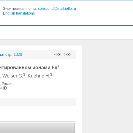
Электронная почта:
semicond@mail.ioffe.ru
English translations
ья стр. 1320
<<<
>>>
+
нтированном ионами Fe
2
3
3
, Weiser G.
, Kuehne H.
, Россия
ия