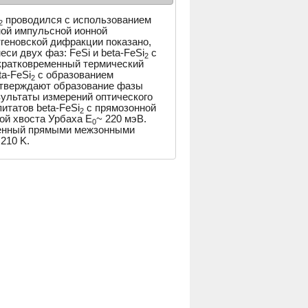
проводился с использованием
2
ной импульсной ионной
геновской дифракции показано,
си двух фаз: FeSi и beta-FeSi
с
2
ратковременный термический
a-FeSi
с образованием
2
дтверждают образование фазы
зультаты измерений оптического
итатов beta-FeSi
с прямозонной
2
ной хвоста Урбаха E
~ 220 мэВ.
0
ленный прямыми межзонными
210 K.