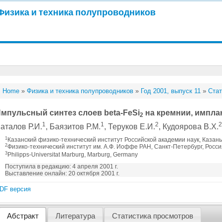
Физика и техника полупроводников
Home
»
Физика и техника полупроводников
»
Год 2001, выпуск 11
»
Стат
мпульсный синтез слоев beta-FeSi
на кремнии, импла
2
1
1
2
аталов Р.И.
, Баязитов Р.М.
, Теруков Е.И.
, Кудоярова В.Х.
1
Казанский физико-технический институт Российской академии наук, Казань
2
Физико-технический институт им. А.Ф. Иоффе РАН, Санкт-Петербург, Росс
3
Philipps-Universitat Marburg, Marburg, Germany
Поступила в редакцию: 4 апреля 2001 г.
Выставление онлайн: 20 октября 2001 г.
DF версия
Абстракт
Литература
Статистика просмотров