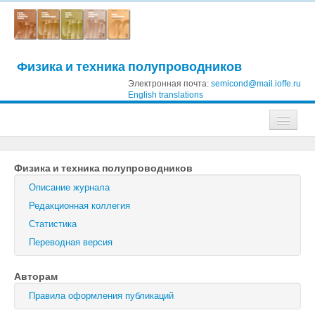
Физика и техника полупроводников
Электронная почта:
semicond@mail.ioffe.ru
English translations
Журналы
Физика и техника полупроводников
Журнал технической физики
Описание журнала
Письма в Журнал технической физики
Редакционная коллегия
Статистика
Физика твердого тела
Переводная версия
Физика и техника полупроводников
Авторам
Оптика и спектроскопия
Правила оформления публикаций
Поиск