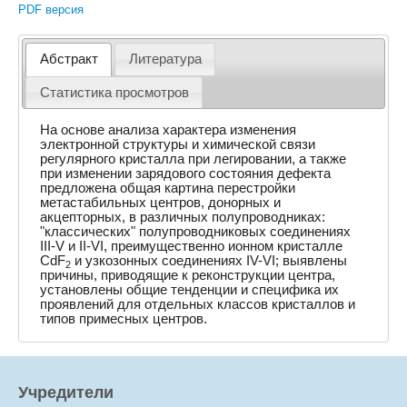
PDF версия
Абстракт
Литература
Статистика просмотров
На основе анализа характера изменения
электронной структуры и химической связи
регулярного кристалла при легировании, а также
при изменении зарядового состояния дефекта
предложена общая картина перестройки
метастабильных центров, донорных и
акцепторных, в различных полупроводниках:
"классических" полупроводниковых соединениях
III-V и II-VI, преимущественно ионном кристалле
CdF
и узкозонных соединениях IV-VI; выявлены
2
причины, приводящие к реконструкции центра,
установлены общие тенденции и специфика их
проявлений для отдельных классов кристаллов и
типов примесных центров.
Учредители