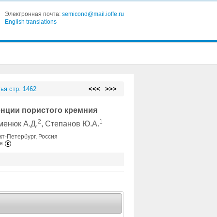
Электронная почта:
semicond@mail.ioffe.ru
English translations
ья стр. 1462
<<<
>>>
нции пористого кремния
2
1
еменюк А.Д.
, Степанов Ю.А.
кт-Петербург, Россия
ия