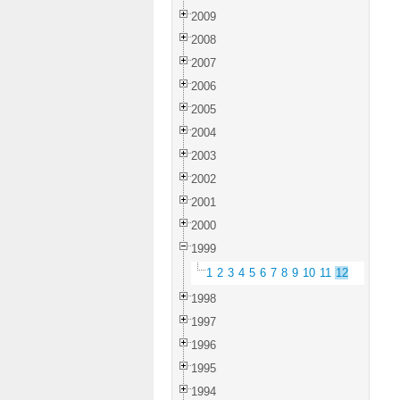
2009
2008
2007
2006
2005
2004
2003
2002
2001
2000
1999
1
2
3
4
5
6
7
8
9
10
11
12
1998
1997
1996
1995
1994