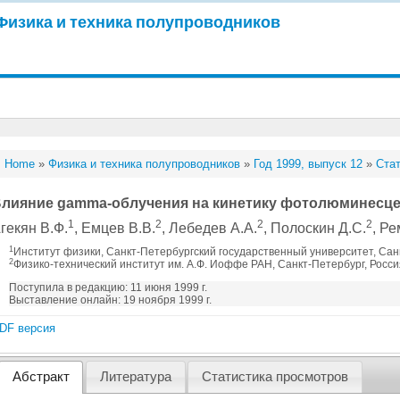
Физика и техника полупроводников
Home
»
Физика и техника полупроводников
»
Год 1999, выпуск 12
»
Стат
лияние gamma-облучения на кинетику фотолюминесце
1
2
2
2
гекян В.Ф.
, Емцев В.В.
, Лебедев А.А.
, Полоскин Д.С.
, Р
1
Институт физики, Санкт-Петербургский государственный университет, Сан
2
Физико-технический институт им. А.Ф. Иоффе РАН, Санкт-Петербург, Росс
Поступила в редакцию: 11 июня 1999 г.
Выставление онлайн: 19 ноября 1999 г.
DF версия
Абстракт
Литература
Статистика просмотров