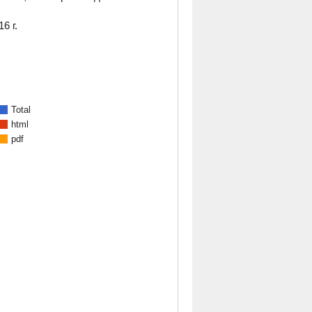
6 г.
Total
html
pdf