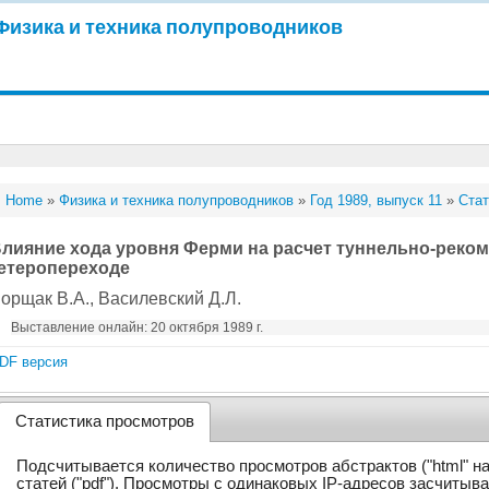
Физика и техника полупроводников
Home
»
Физика и техника полупроводников
»
Год 1989, выпуск 11
»
Стат
лияние хода уровня Ферми на расчет туннельно-реком
етеропереходе
орщак В.А.
, Василевский Д.Л.
Выставление онлайн: 20 октября 1989 г.
DF версия
Статистика просмотров
Подсчитывается количество просмотров абстрактов ("html" н
статей ("pdf"). Просмотры с одинаковых IP-адресов засчитыв