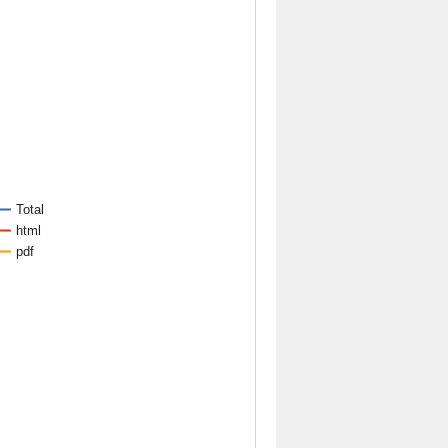
Total
html
pdf