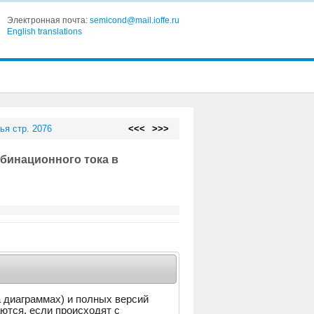
Электронная почта:
semicond@mail.ioffe.ru
English translations
ья стр. 2076
<<<
>>>
бинационного тока в
а диаграммах) и полных версий
аются, если происходят с