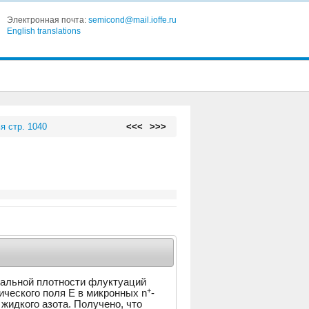
Электронная почта:
semicond@mail.ioffe.ru
English translations
я стр. 1040
<<<
>>>
ральной плотности флуктуаций
+
ческого поля E в микронных n
-
жидкого азота. Получено, что