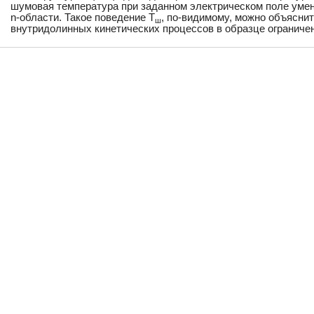
шумовая температура при заданном электрическом поле ум
n-области. Такое поведение T
, по-видимому, можно объясни
ш
внутридолинных кинетических процессов в образце ограниче