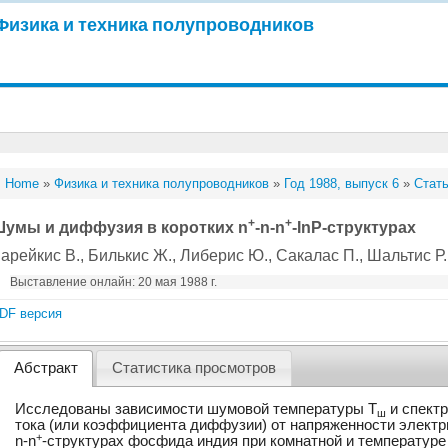
Физика и техника полупроводников
Home
»
Физика и техника полупроводников
»
Год 1988, выпуск 6
»
Стать
+
+
умы и диффузия в коротких n
-n-n
-InP-структурах
арейкис В.
, Билькис Ж.
, Либерис Ю.
, Сакалас П.
, Шальтис Р.
Выставление онлайн: 20 мая 1988 г.
DF версия
Абстракт
Статистика просмотров
Исследованы зависимости шумовой температуры T
и спект
ш
тока (или коэффициента диффузии) от напряженности электри
+
n-n
-структурах фосфида индия при комнатной и температуре 