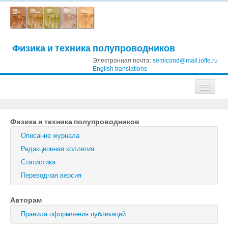
Физика и техника полупроводников
Электронная почта:
semicond@mail.ioffe.ru
English translations
Журналы
Физика и техника полупроводников
Журнал технической физики
Описание журнала
Письма в Журнал технической физики
Редакционная коллегия
Статистика
Физика твердого тела
Переводная версия
Физика и техника полупроводников
Авторам
Оптика и спектроскопия
Правила оформления публикаций
Поиск