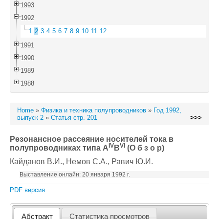
1993
1992
1
2
3
4
5
6
7
8
9
10
11
12
1991
1990
1989
1988
Home
»
Физика и техника полупроводников
»
Год 1992,
выпуск 2
»
Статья стр. 201
>>>
Резонансное рассеяние носителей тока в
IV
VI
полупроводниках типа A
B
(О б з о р)
Кайданов В.И.
, Немов С.А.
, Равич Ю.И.
Выставление онлайн: 20 января 1992 г.
PDF версия
Абстракт
Статистика просмотров