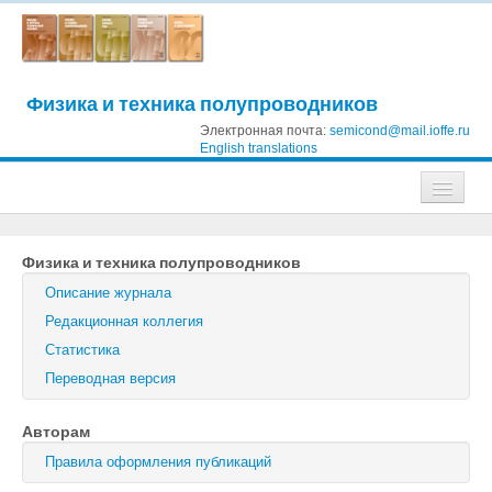
Физика и техника полупроводников
Электронная почта:
semicond@mail.ioffe.ru
English translations
Журналы
Физика и техника полупроводников
Журнал технической физики
Описание журнала
Письма в Журнал технической физики
Редакционная коллегия
Статистика
Физика твердого тела
Переводная версия
Физика и техника полупроводников
Авторам
Оптика и спектроскопия
Правила оформления публикаций
Поиск