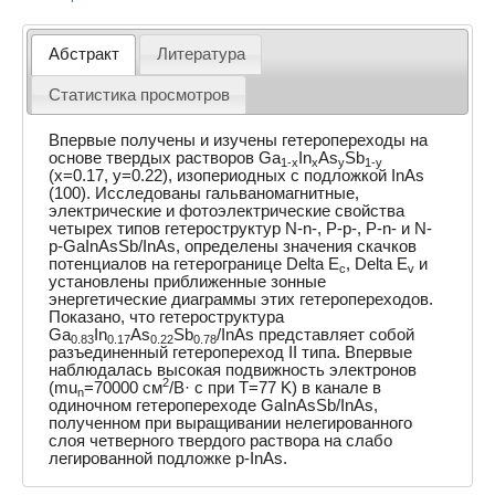
Абстракт
Литература
Статистика просмотров
Впервые получены и изучены гетеропереходы на
основе твердых растворов Ga
In
As
Sb
1-x
x
y
1-y
(x=0.17, y=0.22), изопериодных с подложкой InAs
(100). Исследованы гальваномагнитные,
электрические и фотоэлектрические свойства
четырех типов гетероструктур N-n-, P-p-, P-n- и N-
p-GaInAsSb/InAs, определены значения скачков
потенциалов на гетерогранице Delta E
, Delta E
и
c
v
установлены приближенные зонные
энергетические диаграммы этих гетеропереходов.
Показано, что гетероструктура
Ga
In
As
Sb
/InAs представляет собой
0.83
0.17
0.22
0.78
разъединенный гетеропереход II типа. Впервые
наблюдалась высокая подвижность электронов
2
(mu
=70000 см
/В· с при T=77 K) в канале в
n
одиночном гетеропереходе GaInAsSb/InAs,
полученном при выращивании нелегированного
слоя четверного твердого раствора на слабо
легированной подложке p-InAs.