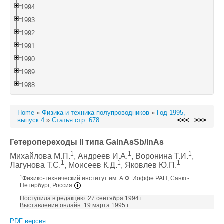
1994
1993
1992
1991
1990
1989
1988
Home
»
Физика и техника полупроводников
»
Год 1995,
выпуск 4
»
Статья стр. 678
<<<
>>>
Гетеропереходы II типа GaInAsSb/InAs
1
1
1
Михайлова М.П.
, Андреев И.А.
, Воронина Т.И.
,
1
1
1
Лагунова Т.С.
, Моисеев К.Д.
, Яковлев Ю.П.
1
Физико-технический институт им. А.Ф. Иоффе РАН, Санкт-
Петербург, Россия
Поступила в редакцию: 27 сентября 1994 г.
Выставление онлайн: 19 марта 1995 г.
PDF версия