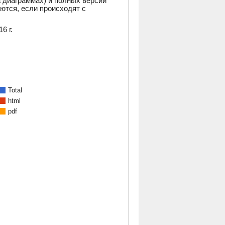
а диаграммах) и полных версий
аются, если происходят с
6 г.
Total
html
pdf