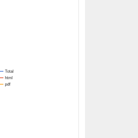
Total
html
pdf