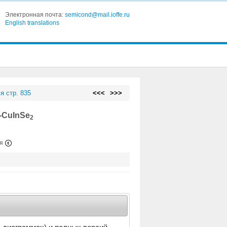
Электронная почта:
semicond@mail.ioffe.ru
English translations
я стр. 835
<<<
>>>
-CuInSe
2
ия