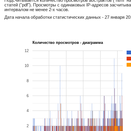
Подсчитывается количество просмотров абстрактов ("html" н
статей ("pdf"). Просмотры с одинаковых IP-адресов засчитыв
интервалом не менее 2-х часов.
Дата начала обработки статистических данных - 27 января 201
Количество просмотров - диаграмма
12
10
8
6
4
2