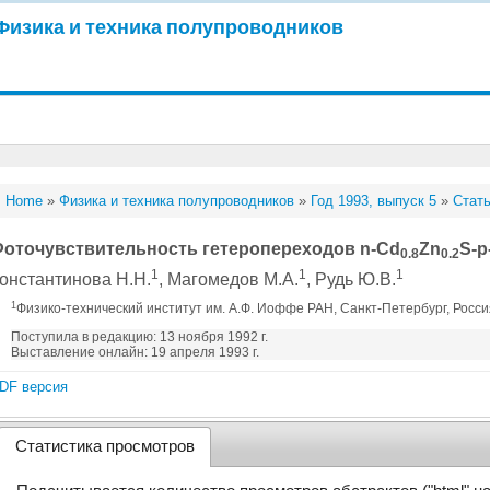
Физика и техника полупроводников
Home
»
Физика и техника полупроводников
»
Год 1993, выпуск 5
»
Стать
оточувствительность гетеропереходов n-Cd
Zn
S-p
0.8
0.2
1
1
1
онстантинова Н.Н.
, Магомедов М.А.
, Рудь Ю.В.
1
Физико-технический институт им. А.Ф. Иоффе РАН, Санкт-Петербург, Росс
Поступила в редакцию: 13 ноября 1992 г.
Выставление онлайн: 19 апреля 1993 г.
DF версия
Статистика просмотров