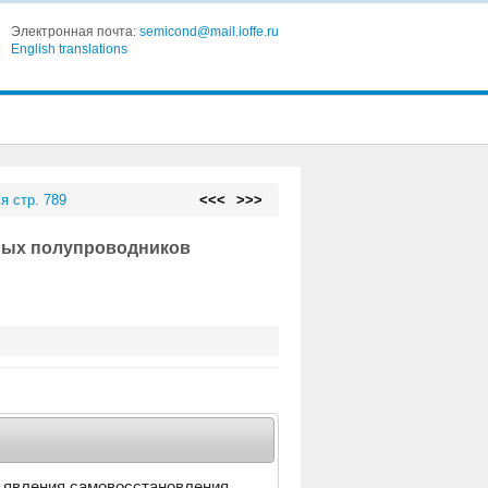
Электронная почта:
semicond@mail.ioffe.ru
English translations
я стр. 789
<<<
>>>
мых полупроводников
 явления самовосстановления