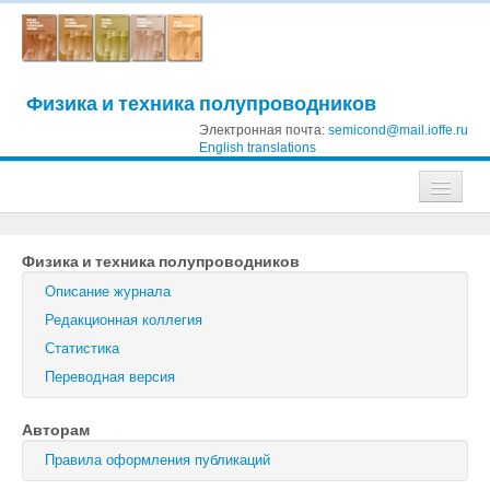
Физика и техника полупроводников
Электронная почта:
semicond@mail.ioffe.ru
English translations
Журналы
Физика и техника полупроводников
Журнал технической физики
Описание журнала
Письма в Журнал технической физики
Редакционная коллегия
Статистика
Физика твердого тела
Переводная версия
Физика и техника полупроводников
Авторам
Оптика и спектроскопия
Правила оформления публикаций
Поиск