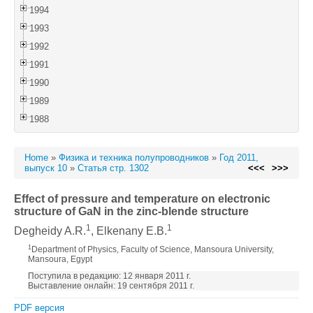
1994
1993
1992
1991
1990
1989
1988
Home
»
Физика и техника полупроводников
»
Год 2011,
выпуск 10
»
Статья стр. 1302
<<<
>>>
Effect of pressure and temperature on electronic
structure of GaN in the zinc-blende structure
1
1
Degheidy A.R.
, Elkenany E.B.
1
Department of Physics, Faculty of Science, Mansoura University,
Mansoura, Egypt
Поступила в редакцию: 12 января 2011 г.
Выставление онлайн: 19 сентября 2011 г.
PDF версия