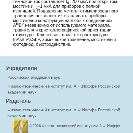
темновой ток составляет I
=200 мкА при открытом
d
мостике и I
=1 мкА для приборов с полной
d
изоляцией. Подавление металл-стимулированного
травления позволяет изготавливать приборы
мостиковой конструкции на любых соединениях
III
V
A
B
независимо от используемого материала,
травителя и кристаллографической ориентации
структуры. Ключевые слова: гетероструктуры
InAs/InAsSbP, химическое травление, мостиковый
фотодиод, быстродействие.
Учредители
Российская академия наук
Физико-технический институт им. А.Ф.Иоффе Российской
академии наук
Издатель
Физико-технический институт им. А.Ф.Иоффе Российской
академии наук
© 2026
Физико-технический институт им. А.Ф. Иоффе