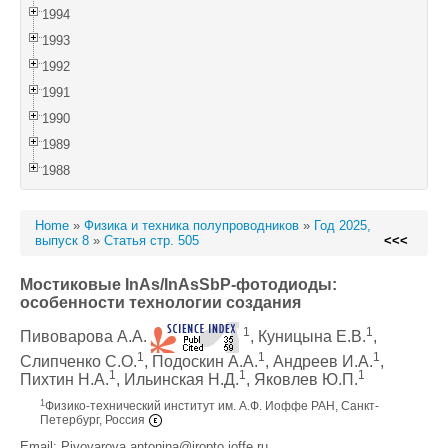
1994
1993
1992
1991
1990
1989
1988
Home
»
Физика и техника полупроводников
»
Год 2025,
выпуск 8
»
Статья стр. 505
<<<
Мостиковые InAs/InAsSbP-фотодиоды:
особенности технологии создания
1
1
Пивоварова А.А.
, Куницына Е.В.
,
1
1
1
Слипченко С.О.
, Подоскин А.А.
, Андреев И.А.
,
1
1
1
Пихтин Н.А.
, Ильинская Н.Д.
, Яковлев Ю.П.
1
Физико-технический институт им. А.Ф. Иоффе РАН, Санкт-
Петербург, Россия
Email: Pivovarova.antonina@iropto.ioffe.ru