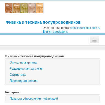
Физика и техника полупроводников
Электронная почта:
semicond@mail.ioffe.ru
English translations
Журналы
Физика и техника полупроводников
Журнал технической физики
Описание журнала
Письма в Журнал технической физики
Редакционная коллегия
Статистика
Физика твердого тела
Переводная версия
Физика и техника полупроводников
Авторам
Оптика и спектроскопия
Правила оформления публикаций
Поиск