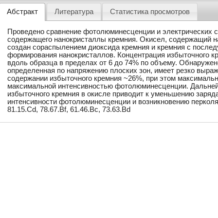
Абстракт
Литература
Статистика просмотров
Проведено сравнение фотолюминесценции и электрических св
содержащего нанокристаллы кремния. Окисел, содержащий н
создан сораспылением диоксида кремния и кремния с после
формирования нанокристаллов. Концентрация избыточного кр
вдоль образца в пределах от 6 до 74% по объему. Обнаружено
определенная по напряжению плоских зон, имеет резко выра
содержании избыточного кремния ~26%, при этом максимальн
максимальной интенсивностью фотолюминесценции. Дальне
избыточного кремния в окисле приводит к уменьшению заряд
интенсивности фотолюминесценции и возникновению перколя
81.15.Cd, 78.67.Bf, 61.46.Bc, 73.63.Bd