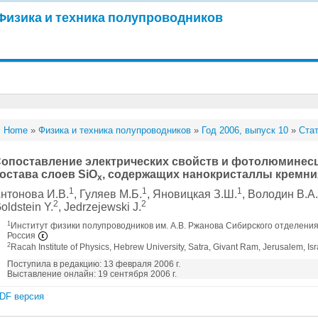
Физика и техника полупроводников
Home
»
Физика и техника полупроводников
»
Год 2006, выпуск 10
»
Стат
опоставление электрических свойств и фотолюминесц
остава слоев SiO
, содержащих нанокристаллы кремни
x
1
1
1
нтонова И.В.
, Гуляев М.Б.
, Яновицкая З.Ш.
, Володин В.А
2
2
oldstein Y.
, Jedrzejewski J.
1
Институт физики полупроводников им. А.В. Ржанова Сибирского отделения
Россия
2
Racah Institute of Physics, Hebrew University, Satra, Givant Ram, Jerusalem, Isr
Поступила в редакцию: 13 февраля 2006 г.
Выставление онлайн: 19 сентября 2006 г.
DF версия