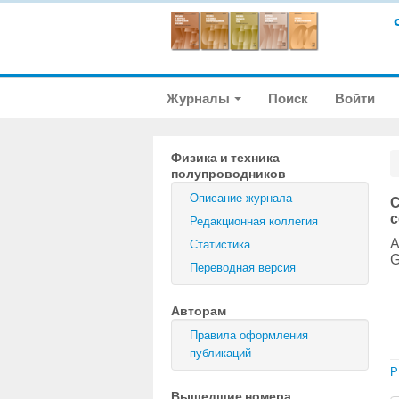
Журналы
Поиск
Войти
Физика и техника
полупроводников
Описание журнала
С
с
Редакционная коллегия
А
Статистика
G
Переводная версия
Авторам
Правила оформления
публикаций
P
Вышедшие номера