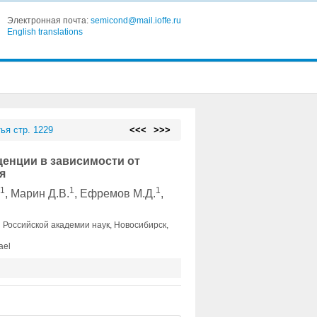
Электронная почта:
semicond@mail.ioffe.ru
English translations
ья стр. 1229
<<<
>>>
енции в зависимости от
я
1
1
1
.
, Марин Д.В.
, Ефремов М.Д.
,
 Российской академии наук, Новосибирск,
ael