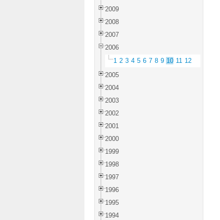
2009
2008
2007
2006
1
2
3
4
5
6
7
8
9
10
11
12
2005
2004
2003
2002
2001
2000
1999
1998
1997
1996
1995
1994