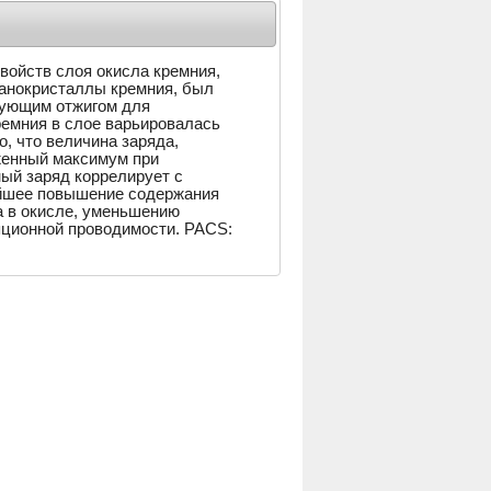
ойств слоя окисла кремния,
анокристаллы кремния, был
дующим отжигом для
емния в слое варьировалась
, что величина заряда,
женный максимум при
ый заряд коррелирует с
йшее повышение содержания
а в окисле, уменьшению
ционной проводимости. PACS: