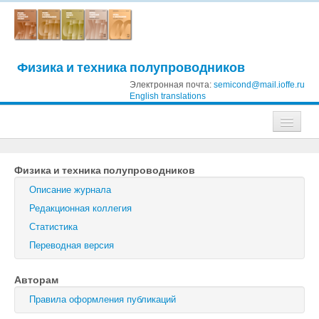
Физика и техника полупроводников
Электронная почта:
semicond@mail.ioffe.ru
English translations
Журналы
Физика и техника полупроводников
Журнал технической физики
Описание журнала
Письма в Журнал технической физики
Редакционная коллегия
Статистика
Физика твердого тела
Переводная версия
Физика и техника полупроводников
Авторам
Оптика и спектроскопия
Правила оформления публикаций
Поиск