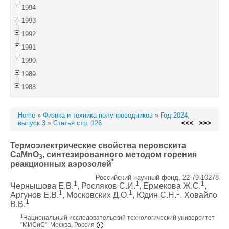
1994
1993
1992
1991
1990
1989
1988
Home
»
Физика и техника полупроводников
»
Год 2024,
выпуск 3
»
Статья стр. 126
<<<
>>>
Термоэлектрические свойства перовскита
CaMnO
, синтезированного методом горения
3
*
реакционных аэрозолей
Российский научный фонд, 22-79-10278
1
1
1
Чернышова Е.В.
, Росляков С.И.
, Ермекова Ж.С.
,
1
1
1
Аргунов Е.В.
, Московских Д.О.
, Юдин С.Н.
, Ховайло
1
В.В.
1
Национальный исследовательский технологический университет
"МИСиС", Москва, Россия