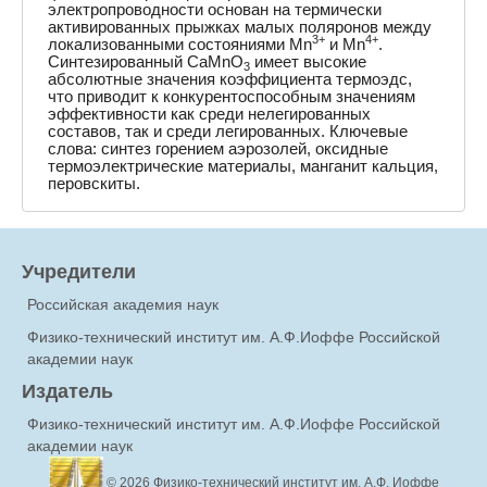
электропроводности основан на термически
активированных прыжках малых поляронов между
3+
4+
локализованными состояниями Mn
и Mn
.
Синтезированный CaMnO
имеет высокие
3
абсолютные значения коэффициента термоэдс,
что приводит к конкурентоспособным значениям
эффективности как среди нелегированных
составов, так и среди легированных. Ключевые
слова: синтез горением аэрозолей, оксидные
термоэлектрические материалы, манганит кальция,
перовскиты.
Учредители
Российская академия наук
Физико-технический институт им. А.Ф.Иоффе Российской
академии наук
Издатель
Физико-технический институт им. А.Ф.Иоффе Российской
академии наук
© 2026
Физико-технический институт им. А.Ф. Иоффе