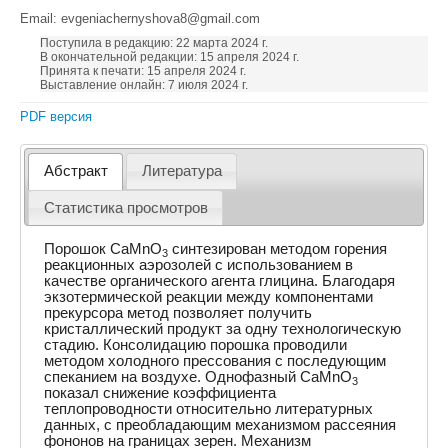
Email: evgeniachernyshova8@gmail.com
Поступила в редакцию: 22 марта 2024 г.
В окончательной редакции: 15 апреля 2024 г.
Принята к печати: 15 апреля 2024 г.
Выставление онлайн: 7 июля 2024 г.
PDF версия
Абстракт
Литература
Статистика просмотров
Порошок CaMnO
синтезирован методом горения
3
реакционных аэрозолей с использованием в
качестве органического агента глицина. Благодаря
экзотермической реакции между компонентами
прекурсора метод позволяет получить
кристаллический продукт за одну технологическую
стадию. Консолидацию порошка проводили
методом холодного прессования с последующим
спеканием на воздухе. Однофазный CaMnO
3
показал снижение коэффициента
теплопроводности относительно литературных
данных, с преобладающим механизмом рассеяния
фононов на границах зерен. Механизм