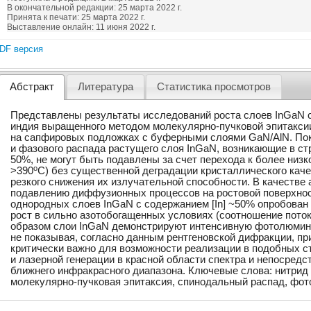
В окончательной редакции: 25 марта 2022 г.
Принята к печати: 25 марта 2022 г.
Выставление онлайн: 11 июня 2022 г.
DF версия
Абстракт
Литература
Статистика просмотров
Представлены результаты исследований роста слоев InGaN 
индия выращенного методом молекулярно-пучковой эпитаксии
на сапфировых подложках с буферными слоями GaN/AlN. Пок
и фазового распада растущего слоя InGaN, возникающие в ст
50%, не могут быть подавлены за счет перехода к более низк
o
>390
C) без существенной деградации кристаллического кач
резкого снижения их излучательной способности. В качестве 
подавлению диффузионных процессов на ростовой поверхност
однородных слоев InGaN с содержанием [In] ~50% опробован
рост в сильно азотобогащенных условиях (соотношение потоко
образом слои InGaN демонстрируют интенсивную фотолюмине
не показывая, согласно данным рентгеновской дифракции, пр
критически важно для возможности реализации в подобных с
и лазерной генерации в красной области спектра и непосредс
ближнего инфракрасного диапазона. Ключевые слова: нитрид 
молекулярно-пучковая эпитаксия, спинодальный распад, фо