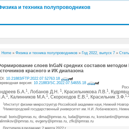
Физика и техника полупроводников
Home
»
Физика и техника полупроводников
»
Год 2022, выпуск 7
»
Стать
ормирование слоев InGaN средних составов методом
сточников красного и ИК диапазона
OI:
10.21883/FTP.2022.07.52763.18
ереводная версия:
10.21883/SC.2022.07.54655.18
Рос
1
1
1
ндреев Б.А.
, Лобанов Д.Н.
, Красильникова Л.В.
, Кудрявц
1
1
1
1,
.А.
, Калинников М.А.
, Скороходов Е.В.
, Красильник З.Ф.
1
Институт физики микроструктур Российской академии наук, Нижний Новгор
2
Нижегородский государственный университет им. Н.И. Лобачевского, Нижн
mail: boris@ipmras.ru, dima@ipmras.ru, luda@ipmras.ru, konstantin@ipmras
alinnikov@ipmras.ru, evgeny@ipmras.ru, zfk@ipmras.ru
Поступила в редакцию: 2 марта 2022 г.