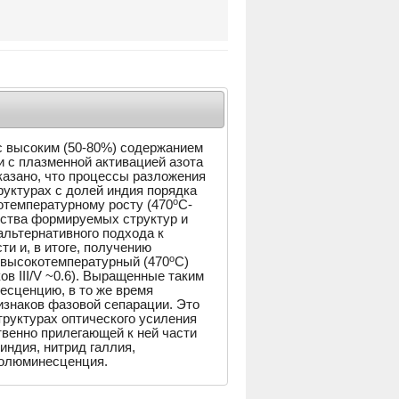
c высоким (50-80%) содержанием
 с плазменной активацией азота
азано, что процессы разложения
руктурах с долей индия порядка
o
отемпературному росту (470
C-
ества формируемых структур и
альтернативного подхода к
и и, в итоге, получению
o
 высокотемпературный (470
С)
в III/V ~0.6). Выращенные таким
сценцию, в то же время
изнаков фазовой сепарации. Это
труктурах оптического усиления
твенно прилегающей к ней части
индия, нитрид галлия,
толюминесценция.