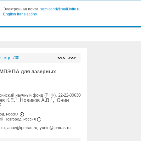
Электронная почта:
semicond@mail.ioffe.ru
English translations
я стр. 700
<<<
>>>
 МПЭ ПА для лазерных
сийский научный фонд (РНФ), 22-22-00630
1
1
ев К.Е.
, Новиков А.В.
, Юнин
2
од, Россия
ий Новгород, Россия
.ru, anov@ipmras.ru, yunin@ipmras.ru,