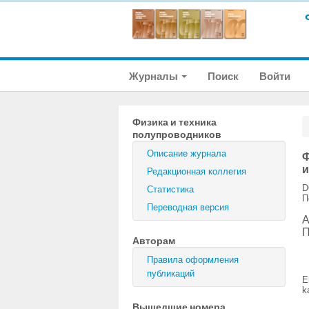
Журналы
Поиск
Войти
Физика и техника
полупроводников
Описание журнала
Ф
и
Редакционная коллегия
D
Статистика
П
Переводная версия
А
П
Авторам
Правила оформления
публикаций
E
k
Вышедшие номера