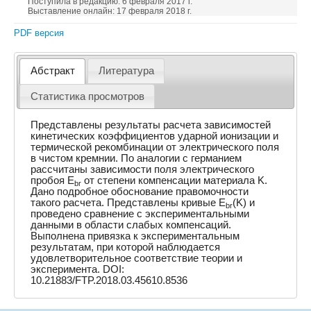
Поступила в редакцию: 6 февраля 2017 г.
Выставление онлайн: 17 февраля 2018 г.
PDF версия
Абстракт
Литература
Статистика просмотров
Представлены результаты расчета зависимостей
кинетических коэффициентов ударной ионизации и
термической рекомбинации от электрического поля
в чистом кремнии. По аналогии с германием
рассчитаны зависимости поля электрического
пробоя E
от степени компенсации материала K.
br
Дано подробное обоснование правомочности
такого расчета. Представлены кривые E
(K) и
br
проведено сравнение с экспериментальными
данными в области слабых компенсаций.
Выполнена привязка к экспериментальным
результатам, при которой наблюдается
удовлетворительное соответствие теории и
эксперимента. DOI:
10.21883/FTP.2018.03.45610.8536