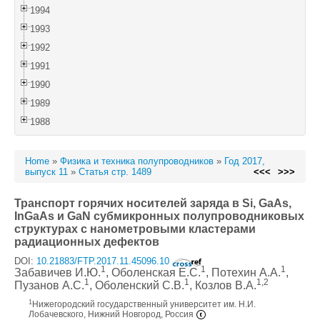
1994
1993
1992
1991
1990
1989
1988
Home
»
Физика и техника полупроводников
»
Год 2017,
выпуск 11
»
Статья стр. 1489
<<<
>>>
Транспорт горячих носителей заряда в Si, GaAs,
InGaAs и GaN субмикронных полупроводниковых
структурах с нанометровыми кластерами
радиационных дефектов
DOI:
10.21883/FTP.2017.11.45096.10
1
1
1
Забавичев И.Ю.
, Оболенская Е.С.
, Потехин А.А.
,
1
1
1,2
Пузанов А.С.
, Оболенский С.В.
, Козлов В.А.
1
Нижегородский государственный университет им. Н.И.
Лобачевского, Нижний Новгород, Россия