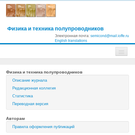
Физика и техника полупроводников
Электронная почта:
semicond@mail.ioffe.ru
English translations
Журналы
Физика и техника полупроводников
Журнал технической физики
Описание журнала
Письма в Журнал технической физики
Редакционная коллегия
Статистика
Физика твердого тела
Переводная версия
Физика и техника полупроводников
Авторам
Оптика и спектроскопия
Правила оформления публикаций
Поиск