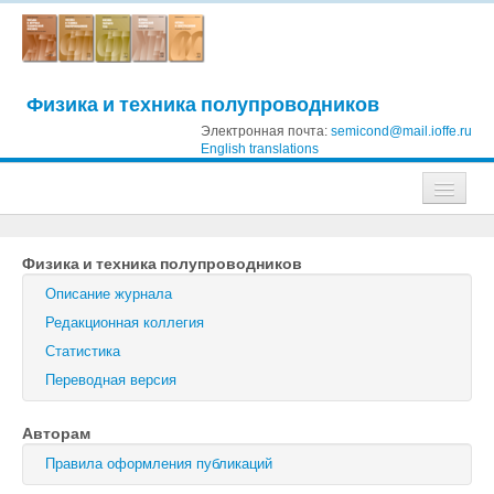
Физика и техника полупроводников
Электронная почта:
semicond@mail.ioffe.ru
English translations
Журналы
Физика и техника полупроводников
Журнал технической физики
Описание журнала
Письма в Журнал технической физики
Редакционная коллегия
Статистика
Физика твердого тела
Переводная версия
Физика и техника полупроводников
Авторам
Оптика и спектроскопия
Правила оформления публикаций
Поиск