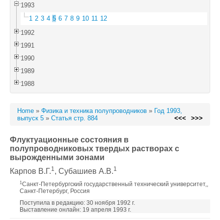
1993
1
2
3
4
5
6
7
8
9
10
11
12
1992
1991
1990
1989
1988
Home
»
Физика и техника полупроводников
»
Год 1993,
выпуск 5
»
Статья стр. 884
<<<
>>>
Флуктуационные состояния в
полупроводниковых твердых растворах с
вырожденными зонами
1
1
Карпов В.Г.
, Субашиев А.В.
1
Санкт-Петербургский государственный технический университет,,
Санкт-Петербург, Россия
Поступила в редакцию: 30 ноября 1992 г.
Выставление онлайн: 19 апреля 1993 г.