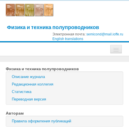
Физика и техника полупроводников
Электронная почта:
semicond@mail.ioffe.ru
English translations
Журналы
Физика и техника полупроводников
Журнал технической физики
Описание журнала
Письма в Журнал технической физики
Редакционная коллегия
Статистика
Физика твердого тела
Переводная версия
Физика и техника полупроводников
Авторам
Оптика и спектроскопия
Правила оформления публикаций
Поиск