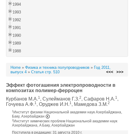
1994
1993
1992
1991
1990
1989
1988
Home
»
Физика и техника полупроводников
»
Год 2011,
выпуск 4
»
Статья стр. 510
<<<
>>>
Эффект фотогашения электропроводности в
композитах полимер-ферроцен
1
2
1
Курбанов М.А.
, Сулейманов Г.З.
, Сафаров Н.А.
,
1
1
2
Гочуева А.Ф.
, Оруджев И.Н.
, Мамедова З.М.
1
Институт физики Национальной академии наук Азербайджана,
Баку, Азербайджан
2
Институт химических проблем Национальной академии наук
Азербайджана, A Баку, Азербайджан
Поступила в редакцию: 31 августа 2010 г.