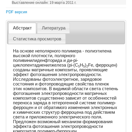
Выставление онлайн: 19 марта 2011 г.
PDF версия
Абстракт
Литература
Статистика просмотров
На основе неполярного полимера - полиэтилена
высокой плотности, полярного
поливинилиденфторида и ди-pi-
циклопентадиенилжелеза (pi-(C
H
)
Fe, ферроцен)
5
5
2
созданы матричные композиты, проявляющие
эффект фотогашения электропроводности.
Исследованы фотоэлектретное, зарядовое
состояния и фотопроводящие свойства пленок
этих композитов. В видимой области света степень
фотогашения электропроводности матричных
композитов существенно зависит от особенностей
переноса заряда в гетерогенной системе полимер-
ферроцен и от обратимого изменения электронных
и химических структур ферроцена под действием
света и приложенного электрического поля.
Предложен возможный механизм формирования
эффекта фотогашения электропроводности
композитов полимер-ферроцен,