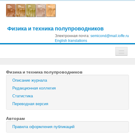
Физика и техника полупроводников
Электронная почта:
semicond@mail.ioffe.ru
English translations
Журналы
Физика и техника полупроводников
Журнал технической физики
Описание журнала
Письма в Журнал технической физики
Редакционная коллегия
Статистика
Физика твердого тела
Переводная версия
Физика и техника полупроводников
Авторам
Оптика и спектроскопия
Правила оформления публикаций
Поиск