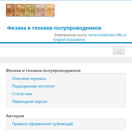
Физика и техника полупроводников
Электронная почта:
semicond@mail.ioffe.ru
English translations
Журналы
Физика и техника полупроводников
Журнал технической физики
Описание журнала
Письма в Журнал технической физики
Редакционная коллегия
Статистика
Физика твердого тела
Переводная версия
Физика и техника полупроводников
Авторам
Оптика и спектроскопия
Правила оформления публикаций
Поиск