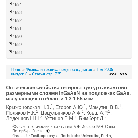
1994
1993
1992
1991
1990
1989
1988
Home
»
Физика и техника полупроводников
»
Год 2005,
выпуск 6
»
Статья стр. 735
<<<
>>>
Оптические свойства гетероструктур с квантово-
размерными слоями InGaAsN на подложках GaAs,
излучающих в области 1.3-1.55 мкм
1
1
1
Крыжановская Н.В.
, Егоров А.Ю.
, Мамутин В.В.
,
1
1
1
Поляков Н.К.
, Цацульников А.Ф.
, Ковш А.Р.
,
2
1
2
Леденцов Н.Н.
, Устинов В.М.
, Бимберг Д.
1
Физико-технический институт им. А.Ф. Иоффе РАН, Санкт-
Петербург, Россия
2
Institut fur Festkorperphysik, Technische Universitat, Berlin,