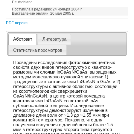
Deutschland
Поступила в редакцию: 24 ноября 2004 г.
Выставление онлайн: 20 мая 2005 г.
PDF версия
Абстракт
Литература
Статистика просмотров
Проведены исследования фотолюминесцентных
свойств двух видов гетероструктур с квантово-
размерными слоями InGaAsN/GaAs, выращенных
методом молекулярно-пучковой эпитаксии: 1)
традиционные квантовые ямы InGaAsN в GaAs и 2)
гетероструктуры с активной областью, состоящей
из короткопериодной сверхрешетки
GaAsN/InGaAsN, в центр которой помещена
квантовая яма InGaAsN со вставкой InAs
субмонослойной толщины. Исследованные
гетероструктуры демонстрируют излучение в
диапазоне длин волн от ~1.3 до ~1.55 мкм при
комнатной температуре. Показано, что для
получения излучения с длиной волны более 1.5
мкм в гетероструктурах второго типа требуется