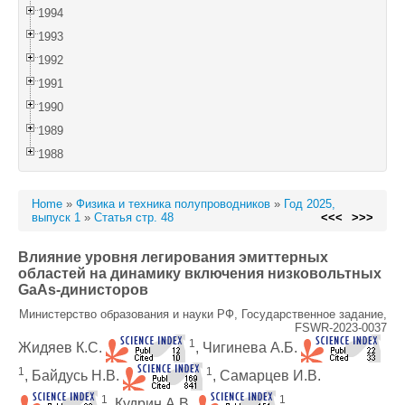
1994
1993
1992
1991
1990
1989
1988
Home
»
Физика и техника полупроводников
»
Год 2025,
выпуск 1
»
Статья стр. 48
<<<
>>>
Влияние уровня легирования эмиттерных
областей на динамику включения низковольтных
GaAs-динисторов
Министерство образования и науки РФ, Государственное задание,
FSWR-2023-0037
1
Жидяев К.С.
, Чигинева А.Б.
1
1
, Байдусь Н.В.
, Самарцев И.В.
1
1
, Кудрин А.В.