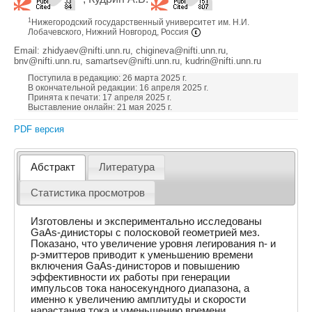
1
Нижегородский государственный университет им. Н.И.
Лобачевского, Нижний Новгород, Россия
Email: zhidyaev@nifti.unn.ru, chigineva@nifti.unn.ru,
bnv@nifti.unn.ru, samartsev@nifti.unn.ru, kudrin@nifti.unn.ru
Поступила в редакцию: 26 марта 2025 г.
В окончательной редакции: 16 апреля 2025 г.
Принята к печати: 17 апреля 2025 г.
Выставление онлайн: 21 мая 2025 г.
PDF версия
Абстракт
Литература
Статистика просмотров
Изготовлены и экспериментально исследованы
GaAs-динисторы с полосковой геометрией мез.
Показано, что увеличение уровня легирования n- и
p-эмиттеров приводит к уменьшению времени
включения GaAs-динисторов и повышению
эффективности их работы при генерации
импульсов тока наносекундного диапазона, а
именно к увеличению амплитуды и скорости
нарастания тока и уменьшению времени