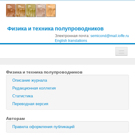
Физика и техника полупроводников
Электронная почта:
semicond@mail.ioffe.ru
English translations
Журналы
Физика и техника полупроводников
Журнал технической физики
Описание журнала
Письма в Журнал технической физики
Редакционная коллегия
Статистика
Физика твердого тела
Переводная версия
Физика и техника полупроводников
Авторам
Оптика и спектроскопия
Правила оформления публикаций
Поиск