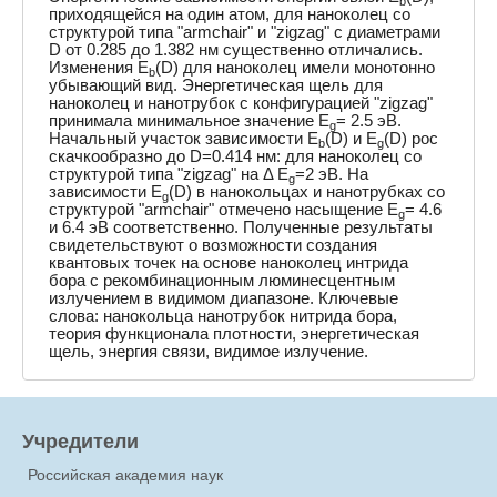
b
приходящейся на один атом, для наноколец со
структурой типа "armchair" и "zigzag" с диаметрами
D от 0.285 до 1.382 нм существенно отличались.
Изменения E
(D) для наноколец имели монотонно
b
убывающий вид. Энергетическая щель для
наноколец и нанотрубок с конфигурацией "zigzag"
принимала минимальное значение E
= 2.5 эВ.
g
Начальный участок зависимости E
(D) и E
(D) рос
b
g
скачкообразно до D=0.414 нм: для наноколец со
структурой типа "zigzag" на Δ E
=2 эВ. На
g
зависимости E
(D) в нанокольцах и нанотрубках со
g
структурой "armchair" отмечено насыщение E
= 4.6
g
и 6.4 эВ соответственно. Полученные результаты
свидетельствуют о возможности создания
квантовых точек на основе наноколец интрида
бора с рекомбинационным люминесцентным
излучением в видимом диапазоне. Ключевые
слова: нанокольца нанотрубок нитрида бора,
теория функционала плотности, энергетическая
щель, энергия связи, видимое излучение.
Учредители
Российская академия наук