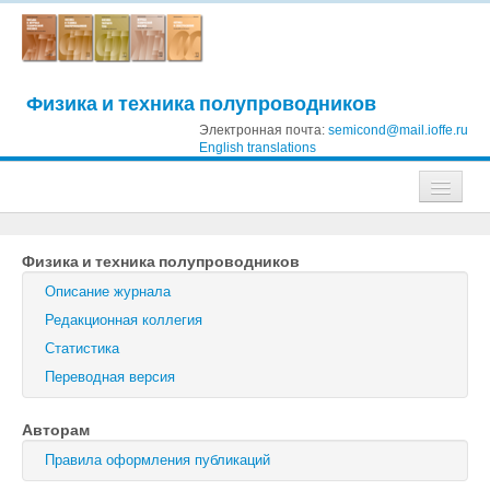
Физика и техника полупроводников
Электронная почта:
semicond@mail.ioffe.ru
English translations
Журналы
Физика и техника полупроводников
Журнал технической физики
Описание журнала
Письма в Журнал технической физики
Редакционная коллегия
Статистика
Физика твердого тела
Переводная версия
Физика и техника полупроводников
Авторам
Оптика и спектроскопия
Правила оформления публикаций
Поиск