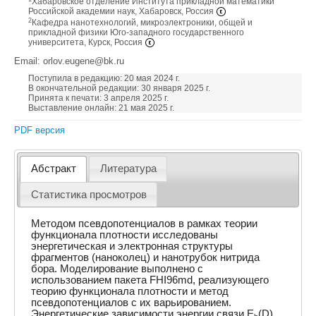
Хабаровское отделение Института прикладной математики
Российской академии наук, Хабаровск, Россия
2
Кафедра нанотехнологий, микроэлектроники, общей и
прикладной физики Юго-западного государственного
университета, Курск, Россия
Email: orlov.eugene@bk.ru
Поступила в редакцию: 20 мая 2024 г.
В окончательной редакции: 30 января 2025 г.
Принята к печати: 3 апреля 2025 г.
Выставление онлайн: 21 мая 2025 г.
PDF версия
Абстракт
Литература
Статистика просмотров
Методом псевдопотенциалов в рамках теории
функционала плотности исследованы
энергетическая и электронная структуры
фрагментов (наноколец) и нанотрубок нитрида
бора. Моделирование выполнено с
использованием пакета FHI96md, реализующего
теорию функционала плотности и метод
псевдопотенциалов с их варьированием.
Энергетические зависимости энергии связи E
(D),