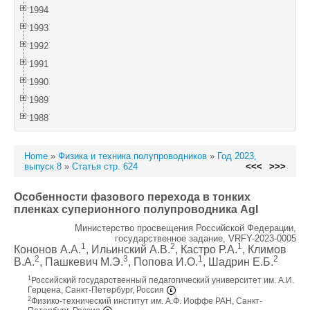
1994
1993
1992
1991
1990
1989
1988
Home
»
Физика и техника полупроводников
»
Год 2023,
выпуск 8
»
Статья стр. 624
<<<
>>>
Особенности фазового перехода в тонких
пленках суперионного полупроводника AgI
Министерство просвещения Российской Федерации,
государственное задание, VRFY-2023-0005
1
2
1
Кононов А.А.
, Ильинский А.В.
, Кастро Р.А.
, Климов
2
3
1
2
В.А.
, Пашкевич М.Э.
, Попова И.О.
, Шадрин Е.Б.
1
Российский государственный педагогический университет им. А.И.
Герцена, Санкт-Петербург, Россия
2
Физико-технический институт им. А.Ф. Иоффе РАН, Санкт-