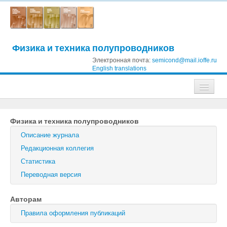
Физика и техника полупроводников
Электронная почта:
semicond@mail.ioffe.ru
English translations
Журналы
Физика и техника полупроводников
Журнал технической физики
Описание журнала
Письма в Журнал технической физики
Редакционная коллегия
Статистика
Физика твердого тела
Переводная версия
Физика и техника полупроводников
Авторам
Оптика и спектроскопия
Правила оформления публикаций
Поиск