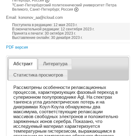
Петербург, Россия
3
Санкт-Петербургский политехнический университет Петра
Великого, Санкт-Петербург, Россия
Email: kononov_aa@icloud.com
Поступила в редакцию: 12 мая 2023 г.
В окончательной редакции: 12 сентября 2023 г.
Принята к печати: 30 октября 2023 г.
Выставление онлайн: 30 декабря 2023 г.
PDF версия
Абстракт
Литература
Статистика просмотров
Рассмотрены особенности релаксационных
процессов, характеризующих фазовый переход в
суперионном полупроводнике AgI. На спектрах
тангенса угла диэлектрических потерь и на
диаграммах Коул-Коула обнаружены два
максимума, соответствующие релаксации
массивов свободных электронов и положительно
заряженных ионов серебра. Показано, что
исследуемый материал характеризуется
температурным гистерезисом, выражающимся в
отставании по температуре обратного фазового