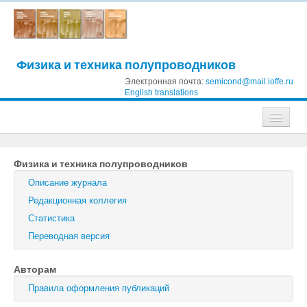
Физика и техника полупроводников
Электронная почта:
semicond@mail.ioffe.ru
English translations
Журналы
Физика и техника полупроводников
Журнал технической физики
Описание журнала
Письма в Журнал технической физики
Редакционная коллегия
Статистика
Физика твердого тела
Переводная версия
Физика и техника полупроводников
Авторам
Оптика и спектроскопия
Правила оформления публикаций
Поиск