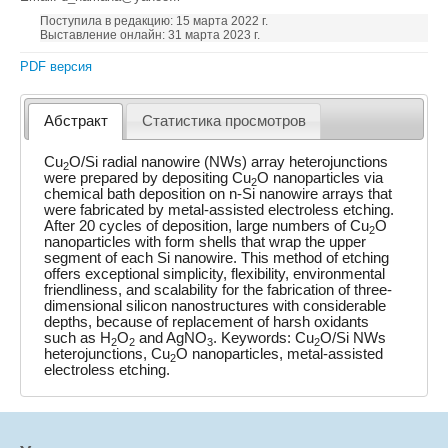
Поступила в редакцию: 15 марта 2022 г.
Выставление онлайн: 31 марта 2023 г.
PDF версия
Абстракт
Статистика просмотров
Cu
O/Si radial nanowire (NWs) array heterojunctions
2
were prepared by depositing Cu
O nanoparticles via
2
chemical bath deposition on n-Si nanowire arrays that
were fabricated by metal-assisted electroless etching.
After 20 cycles of deposition, large numbers of Cu
O
2
nanoparticles with form shells that wrap the upper
segment of each Si nanowire. This method of etching
offers exceptional simplicity, flexibility, environmental
friendliness, and scalability for the fabrication of three-
dimensional silicon nanostructures with considerable
depths, because of replacement of harsh oxidants
such as H
O
and AgNO
. Keywords: Cu
O/Si NWs
2
2
3
2
heterojunctions, Cu
O nanoparticles, metal-assisted
2
electroless etching.