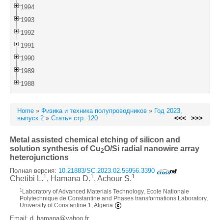
1994
1993
1992
1991
1990
1989
1988
Home
»
Физика и техника полупроводников
»
Год 2023,
выпуск 2
»
Статья стр. 120
<<<
>>>
Metal assisted chemical etching of silicon and
solution synthesis of Cu
O/Si radial nanowire array
2
heterojunctions
Полная версия:
10.21883/SC.2023.02.55956.3390
1
1
1
Chetibi L.
, Hamana D.
, Achour S.
1
Laboratory of Advanced Materials Technology, Ecole Nationale
Polytechnique de Constantine and Phases transformations Laboratory,
University of Constantine 1, Algeria
Email: d_hamana@yahoo.fr