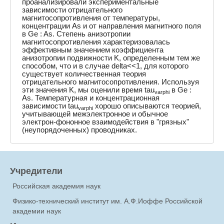
проанализировали экспериментальные
зависимости отрицательного
магнитосопротивления от температуры,
концентрации As и от направления магнитного поля
в Ge : As. Степень анизотропии
магнитосопротивления характеризовалась
эффективным значением коэффициента
анизотропии подвижности K, определенным тем же
способом, что и в случае delta<<1, для которого
существует количественная теория
отрицательного магнитосопротивления. Используя
эти значения K, мы оценили время tau
в Ge :
varphi
As. Температурная и концентрационная
зависимости tau
хорошо описываются теорией,
varphi
учитывающей межэлектронное и обычное
электрон-фононное взаимодействия в "грязных"
(неупорядоченных) проводниках.
Учредители
Российская академия наук
Физико-технический институт им. А.Ф.Иоффе Российской
академии наук