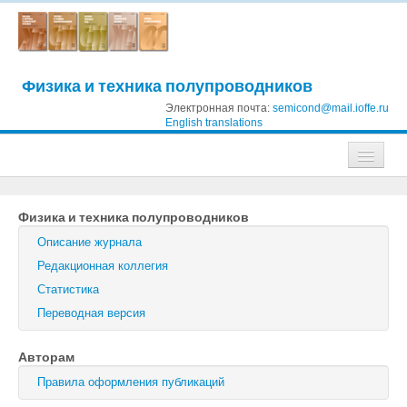
Физика и техника полупроводников
Электронная почта:
semicond@mail.ioffe.ru
English translations
Журналы
Физика и техника полупроводников
Журнал технической физики
Описание журнала
Письма в Журнал технической физики
Редакционная коллегия
Статистика
Физика твердого тела
Переводная версия
Физика и техника полупроводников
Авторам
Оптика и спектроскопия
Правила оформления публикаций
Поиск