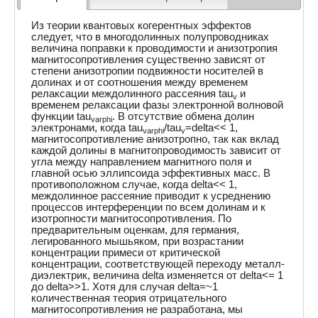
Из теории квантовых когерентных эффектов
следует, что в многодолинных полупроводниках
величина поправки к проводимости и анизотропия
магнитосопротивления существенно зависят от
степени анизотропии подвижности носителей в
долинах и от соотношения между временем
релаксации междолинного рассеяния tau
и
v
временем релаксации фазы электронной волновой
функции tau
. В отсутствие обмена долин
varphi
электронами, когда tau
/tau
=delta<< 1,
varphi
v
магнитосопротивление анизотропно, так как вклад
каждой долины в магнитопроводимость зависит от
угла между направлением магнитного поля и
главной осью эллипсоида эффективных масс. В
противоположном случае, когда delta<< 1,
междолинное рассеяние приводит к усреднению
процессов интерференции по всем долинам и к
изотропности магнитосопротивления. По
предварительным оценкам, для германия,
легированного мышьяком, при возрастании
концентрации примеси от критической
концентрации, соответствующей переходу металл-
диэлектрик, величина delta изменяется от delta<= 1
до delta>>1. Хотя для случая delta=~1
количественная теория отрицательного
магнитосопротивления не разработана, мы