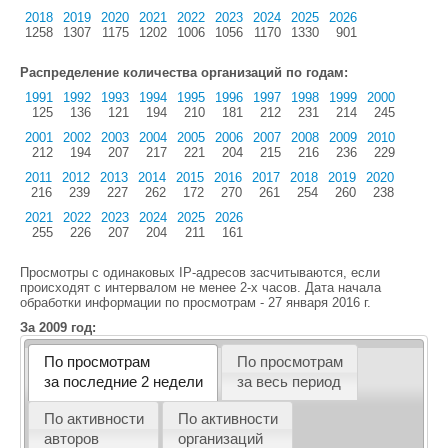
2018
2019
2020
2021
2022
2023
2024
2025
2026
1258
1307
1175
1202
1006
1056
1170
1330
901
Распределение количества организаций по годам:
1991
1992
1993
1994
1995
1996
1997
1998
1999
2000
125
136
121
194
210
181
212
231
214
245
2001
2002
2003
2004
2005
2006
2007
2008
2009
2010
212
194
207
217
221
204
215
216
236
229
2011
2012
2013
2014
2015
2016
2017
2018
2019
2020
216
239
227
262
172
270
261
254
260
238
2021
2022
2023
2024
2025
2026
255
226
207
204
211
161
Просмотры с одинаковых IP-адресов засчитываются, если
происходят с интервалом не менее 2-х часов. Дата начала
обработки информации по просмотрам - 27 января 2016 г.
За 2009 год:
По просмотрам
По просмотрам
за последние 2 недели
за весь период
По активности
По активности
авторов
организаций