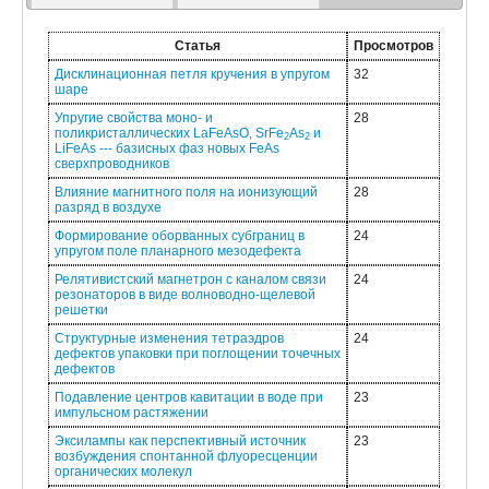
Статья
Просмотров
Дисклинационная петля кручения в упругом
32
шаре
Упругие свойства моно- и
28
поликристаллических LaFeAsO, SrFe
As
и
2
2
LiFeAs --- базисных фаз новых FeAs
сверхпроводников
Влияние магнитного поля на ионизующий
28
разряд в воздухе
Формирование оборванных субграниц в
24
упругом поле планарного мезодефекта
Релятивистский магнетрон с каналом связи
24
резонаторов в виде волноводно-щелевой
решетки
Структурные изменения тетраэдров
24
дефектов упаковки при поглощении точечных
дефектов
Подавление центров кавитации в воде при
23
импульсном растяжении
Эксилампы как перспективный источник
23
возбуждения спонтанной флуоресценции
органических молекул