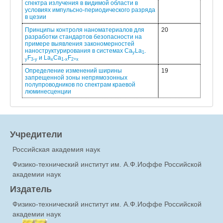
спектра излучения в видимой области в
условиях импульсно-периодического разряда
в цезии
Принципы контроля наноматериалов для
20
разработки стандартов безопасности на
примере выявления закономерностей
наноструктурирования в системах Ca
La
y
1-
F
и La
Ca
F
y
3-y
x
1-x
2+x
Определение изменений ширины
19
запрещенной зоны непрямозонных
полупроводников по спектрам краевой
люминесценции
Учредители
Российская академия наук
Физико-технический институт им. А.Ф.Иоффе Российской
академии наук
Издатель
Физико-технический институт им. А.Ф.Иоффе Российской
академии наук