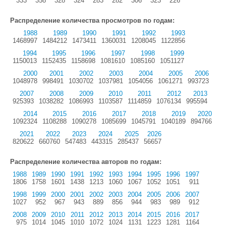
333
358
328
324
283
282
306
323
226
Распределение количества просмотров по годам:
1988
1989
1990
1991
1992
1993
1468997
1484212
1473411
1360031
1208045
1122856
1994
1995
1996
1997
1998
1999
1150013
1152435
1158698
1081610
1085160
1051127
2000
2001
2002
2003
2004
2005
2006
1048978
998491
1030702
1037981
1054056
1061271
993723
2007
2008
2009
2010
2011
2012
2013
925393
1038282
1086993
1103587
1114859
1076134
995594
2014
2015
2016
2017
2018
2019
2020
1092324
1108288
1090278
1085699
1045791
1040189
894766
2021
2022
2023
2024
2025
2026
820622
660760
547483
443315
285437
56657
Распределение количества авторов по годам:
1988
1989
1990
1991
1992
1993
1994
1995
1996
1997
1806
1758
1601
1438
1213
1060
1067
1052
1051
911
1998
1999
2000
2001
2002
2003
2004
2005
2006
2007
1027
952
967
943
889
856
944
983
989
912
2008
2009
2010
2011
2012
2013
2014
2015
2016
2017
975
1014
1045
1010
1072
1024
1131
1223
1281
1164