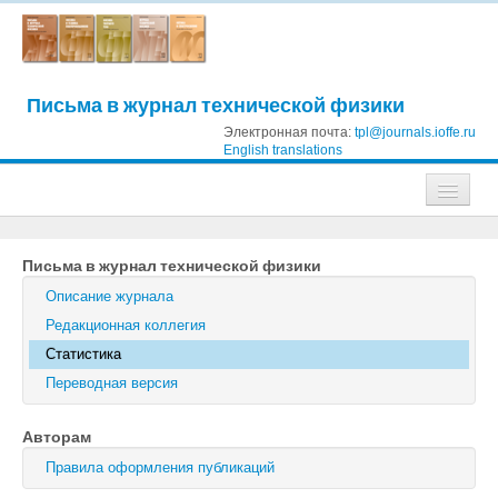
Письма в журнал технической физики
Электронная почта:
tpl@journals.ioffe.ru
English translations
Журналы
Письма в журнал технической физики
Журнал технической физики
Описание журнала
Письма в Журнал технической физики
Редакционная коллегия
Статистика
Физика твердого тела
Переводная версия
Физика и техника полупроводников
Авторам
Оптика и спектроскопия
Правила оформления публикаций
Поиск