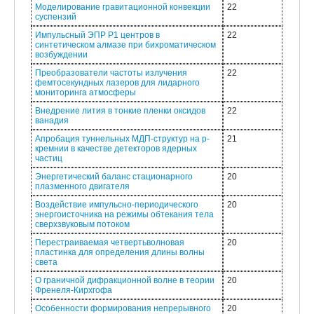
Моделирование гравитационной конвекции
22
суспензий
Импульсный ЭПР P1 центров в
22
синтетическом алмазе при бихроматическом
возбуждении
Преобразователи частоты излучения
22
фемтосекундных лазеров для лидарного
мониторинга атмосферы
Внедрение лития в тонкие пленки оксидов
22
ванадия
Апробация туннельных МДП-структур на p-
21
кремнии в качестве детекторов ядерных
частиц
Энергетический баланс стационарного
20
плазменного двигателя
Воздействие импульсно-периодического
20
энергоисточника на режимы обтекания тела
сверхзвуковым потоком
Перестраиваемая четвертьволновая
20
пластинка для определения длины волны
света
О граничной дифракционной волне в теории
20
Френеля-Кирхгофа
Особенности формирования непрерывного
20