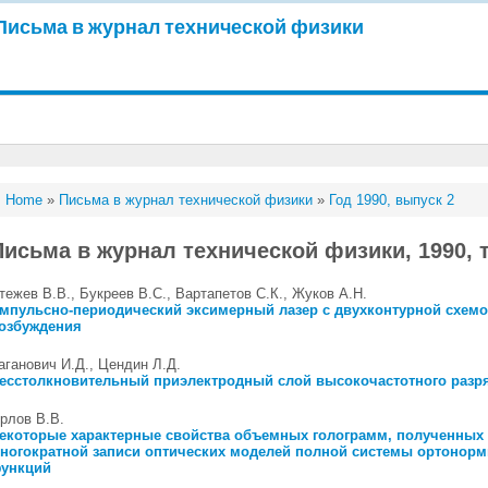
Письма в журнал технической физики
Home
»
Письма в журнал технической физики
»
Год 1990, выпуск 2
Письма в журнал технической физики, 1990, т
тежев В.В., Букреев B.C., Вартапетов С.К., Жуков А.Н.
мпульсно-периодический эксимерный лазер с двухконтурной схем
озбуждения
аганович И.Д., Цендин Л.Д.
есстолкновительный приэлектродный слой высокочастотного разр
рлов В.В.
екоторые характерные свойства объемных голограмм, полученных
ногократной записи оптических моделей полной системы ортонор
ункций