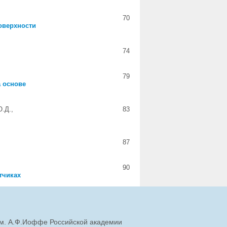
70
оверхности
74
.
79
а основе
Ю.Д.,
83
87
90
тчиках
им. А.Ф.Иоффе Российской академии