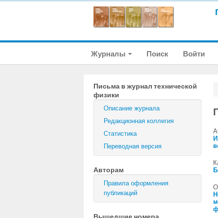
Журналы
Поиск
Войти
Письма в журнал технической
физики
Описание журнала
Редакционная коллегия
А
Статистика
И
в
Переводная версия
К
Авторам
Б
Правила оформления
О
публикаций
Н
м
ф
Вышедшие номера