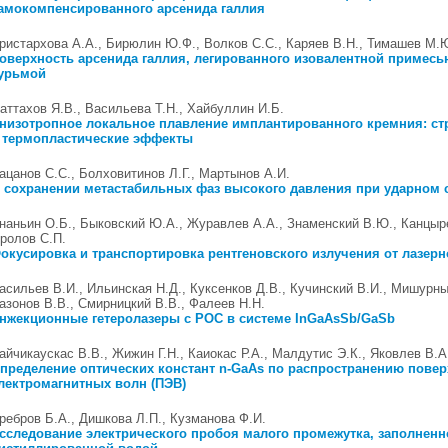
амокомпенсированного арсенида галлия
ристархова А.А., Бирюлин Ю.Ф., Волков С.С., Каряев В.Н., Тимашев М.
оверхность арсенида галлия, легированного изовалентной примесью
урьмой
аттахов Я.В., Васильева Т.Н., Хайбуллин И.Б.
низотропное локальное плавление имплантированного кремния: ст
 термопластические эффекты
ацанов С.С., Болховитинов Л.Г., Мартынов А.И.
 сохранении метастабильных фаз высокого давления при ударном 
наньин О.Б., Быковский Ю.А., Журавлев А.А., Знаменский В.Ю., Канцыре
ролов С.П.
окусировка и транспортировка рентгеновского излучения от лазер
асильев В.И., Ильинская Н.Д., Куксенков Д.В., Кучинский В.И., Мишурны
азонов В.В., Смирницкий В.В., Фалеев Н.Н.
нжекционные гетеролазеры с РОС в системе InGaAsSb/GaSb
айчикаускас В.В., Жижин Г.Н., Каиокас Р.А., Малдутис Э.К., Яковлев В.А
пределение оптических констант n-GaAs по распространению пове
лектромагнитных волн (ПЭВ)
ребров Б.А., Дишкова Л.П., Кузманова Ф.И.
сследование электрического пробоя малого промежутка, заполненн