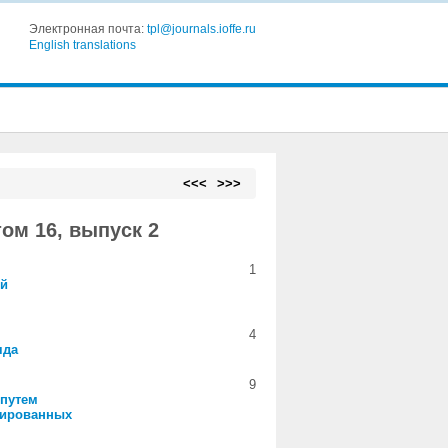
Электронная почта:
tpl@journals.ioffe.ru
English translations
<<<
>>>
ом 16, выпуск 2
1
ой
4
яда
9
 путем
мированных