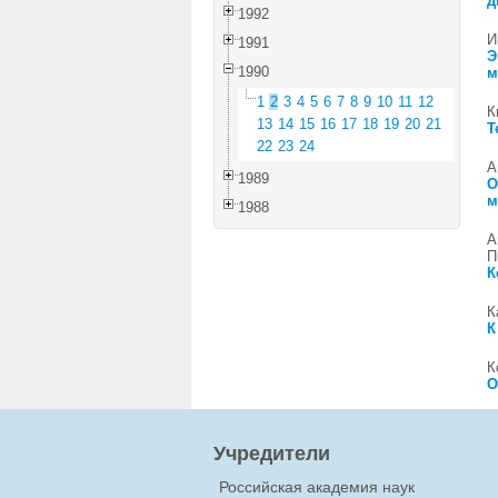
д
1992
И
1991
Э
1990
м
1
2
3
4
5
6
7
8
9
10
11
12
К
13
14
15
16
17
18
19
20
21
Т
22
23
24
А
1989
О
м
1988
А
П
К
К
К
К
О
Учредители
Российская академия наук