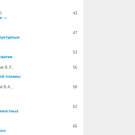
Ю.
43
 ---
47
руктурные
53
сжатии
в В.Л.,
55
ной плазмы
й В.А.,
58
.
62
рхностных
66
ого