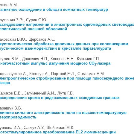
ишин А.M.
агнитное охлаждение в области комнатных температур
рутюнян З.Э., Сурин С.Ю.
сследование напряжений в анизотропных одномодовых световодах
ллиптической внешней оболочкой
аковский В.Ю., Щербаков А.С.
кустооптическая обработка двоичных данных при коллинеарном
кустическом взаимодействии в кристалле парателлурита
кулин В.М., Дацкевич Н.П., Кононов Н.Н., Кузьмин Г.П.
ногочастотный импульс излучения мощного CO
-лазера
2
алванаускас А., Кроткус А., Портной Е.Л., Стельмах Н.М.
лектрооптическое стробирование при помощи пикосекундного инж
азера
ариков Е.В., Загуменный А.И., Лутц Г.Б.
аспределение хрома в редкоземельных скандиевых гранатах
аращук В.В.
лияние сильного электрического поля на высокотемпературную
верхпроводимость
уянова И.А., Савчук А.У., Шейнкман М.К.
отостимулированное преобразование EL2 люминесценции