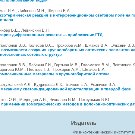
истиллированной водой
мас Я.А., Либенсон М.Н., Ширяев В.А.
кзотермическая реакция в интерференционном световом поле на п
еталла
инбер Б.Е., Левинский Б.Н.
еория дифракционных решеток --- приближение ГТД
поллонов В.В., Колесов B.C., Прохоров А.M., Шмаков В.А., Элкснин В.В
 возможности создания крупногабаритных оптических элементов н
ногослойных сотовых структур
поллонов В.В., Бабаянц Г.И., Гартман М.В., Голомазов В.М., Локтионов 
ирогова Ю.М., Плотцев Г.В., Прохоров A.M., Шмаков В.А.
омпозиционные материалы в крупногабаритной оптике
артужанский А.Л., Кудряшова Л.К., Бычков Е.А., Резников В.А.
 механизму светоиндуцированной кристаллизации в твердой фазе
отов О.И., Медведев А.В., Николаев В.М., Петрунькин В.Ю.
 применении томографических методов в волоконно-оптических да
Издатель
Физико-технический институт 