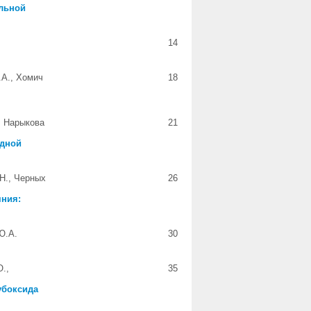
альной
14
.А., Хомич
18
, Нарыкова
21
ндной
.Н., Черных
26
мния:
Ю.А.
30
О.,
35
убоксида