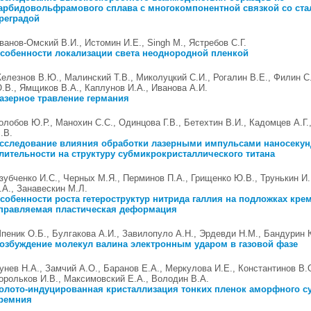
арбидовольфрамового сплава с многокомпонентной связкой со ст
реградой
ванов-Омский В.И., Истомин И.Е., Singh M., Ястребов С.Г.
собенности локализации света неоднородной пленкой
елезнов В.Ю., Малинский Т.В., Миколуцкий С.И., Рогалин В.Е., Филин С
.В., Ямщиков В.А., Каплунов И.А., Иванова А.И.
азерное травление германия
олобов Ю.Р., Манохин С.С., Одинцова Г.В., Бетехтин В.И., Кадомцев А.Г.
.В.
сследование влияния обработки лазерными импульсами наносеку
лительности на структуру субмикрокристаллического титана
зубченко И.С., Черных М.Я., Перминов П.А., Грищенко Ю.В., Трунькин И
.А., Занавескин М.Л.
собенности роста гетероструктур нитрида галлия на подложках кре
правляемая пластическая деформация
пеник О.Б., Булгакова А.И., Завилопуло А.Н., Эрдевди Н.М., Бандурин 
озбуждение молекул валина электронным ударом в газовой фазе
унев Н.А., Замчий А.О., Баранов Е.А., Меркулова И.Е., Константинов В.
орольков И.В., Максимовский Е.А., Володин В.А.
олото-индуцированная кристаллизация тонких пленок аморфного с
ремния