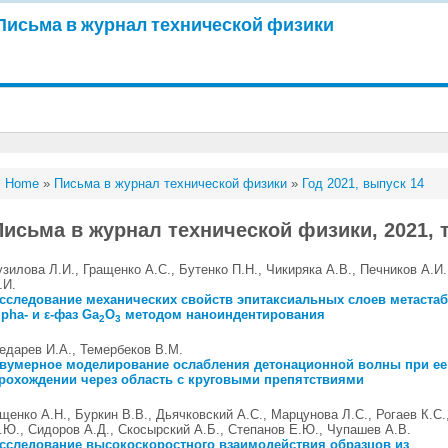
Письма в журнал технической физики
Home
»
Письма в журнал технической физики
»
Год 2021, выпуск 14
Письма в журнал технической физики, 2021, т
узилова Л.И., Гращенко А.С., Бутенко П.Н., Чикиряка А.В., Печников А.И
.И.
сследование механических свойств эпитаксиальных слоев метаста
lpha- и ε-фаз Ga
O
методом наноиндентирования
2
3
едарев И.А., Темербеков В.М.
вумерное моделирование ослабления детонационной волны при ее
рохождении через область с круговыми препятствиями
щенко А.Н., Буркин В.В., Дьячковский А.С., Марцунова Л.С., Рогаев К.С
.Ю., Сидоров А.Д., Скосырский А.Б., Степанов Е.Ю., Чупашев А.В.
сследование высокоскоростного взаимодействия образцов из