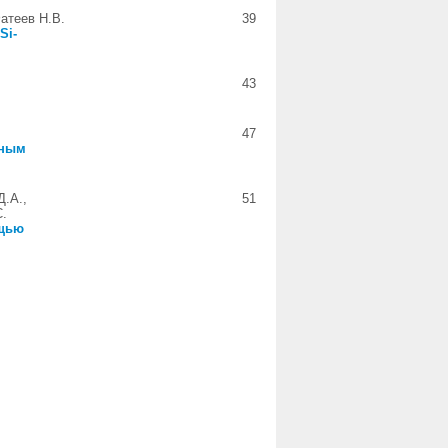
Фатеев Н.В.
39
Si-
43
47
тным
Д.А.,
51
С.
ощью