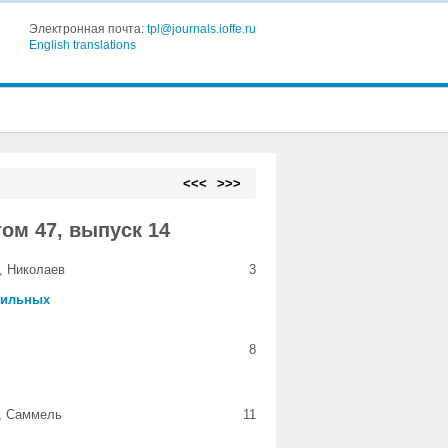
Электронная почта:
tpl@journals.ioffe.ru
English translations
<<<
>>>
ом 47, выпуск 14
., Николаев
3
бильных
8
., Саммель
11