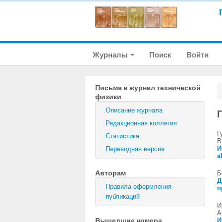
Журналы
Поиск
Войти
Письма в журнал технической
физики
Описание журнала
Редакционная коллегия
Г
Статистика
В
И
Переводная версия
a
Авторам
Б
Д
Правила оформления
п
публикаций
И
А
Вышедшие номера
И