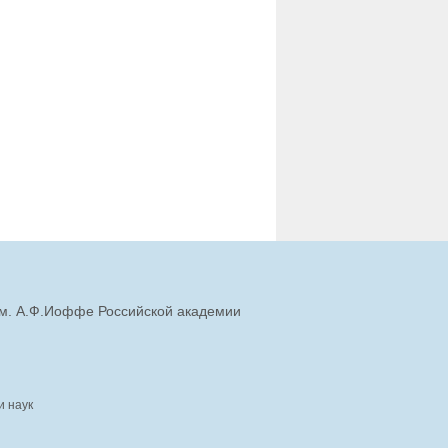
им. А.Ф.Иоффе Российской академии
и наук