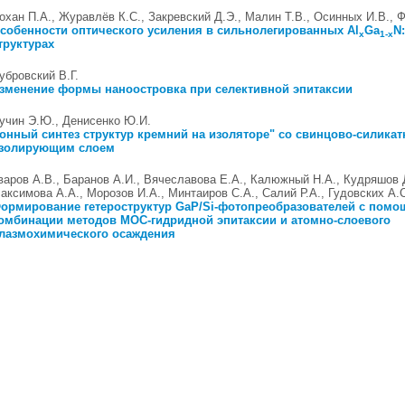
охан П.А., Журавлёв К.С., Закревский Д.Э., Малин Т.В., Осинных И.В., 
собенности оптического усиления в сильнолегированных Al
Ga
N:
x
1-x
труктурах
убровский В.Г.
зменение формы наноостровка при селективной эпитаксии
учин Э.Ю., Денисенко Ю.И.
онный синтез структур кремний на изоляторе" со свинцово-силика
золирующим слоем
варов А.В., Баранов А.И., Вячеславова Е.А., Калюжный Н.А., Кудряшов 
аксимова А.А., Морозов И.А., Минтаиров С.А., Салий Р.А., Гудовских А.
ормирование гетероструктур GaP/Si-фотопреобразователей с пом
омбинации методов МОС-гидридной эпитаксии и атомно-слоевого
лазмохимического осаждения