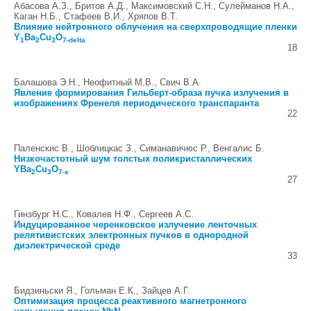
Абасова А.З., Бритов А.Д., Максимовский С.Н., Сулейманов Н.А.,
Каган Н.Б., Стафеев В.И., Xряпов В.Т.
Влияние нейтронного облучения на сверхпроводящие пленки
Y
Ba
Cu
O
1
2
3
7-delta
18
Балашова Э.Н., Неофитный М.В., Свич В.А.
Явление формирования Гильберт-образа пучка излучения в
изображениях Френеля периодического транспаранта
22
Паленскис В., Шоблицкас З., Симанавичюс Р., Венгалис Б.
Низкочастотный шум толстых поликристаллических
YBa
Cu
O
2
3
7-x
27
Гинзбург Н.С., Ковалев Н.Ф., Сергеев А.С.
Индуцированное черенковское излучение ленточных
релятивистских электронных пучков в однородной
диэлектрической среде
33
Бидзиньски Я., Гольман Е.К., Зайцев А.Г.
Оптимизация процесса реактивного магнетронного