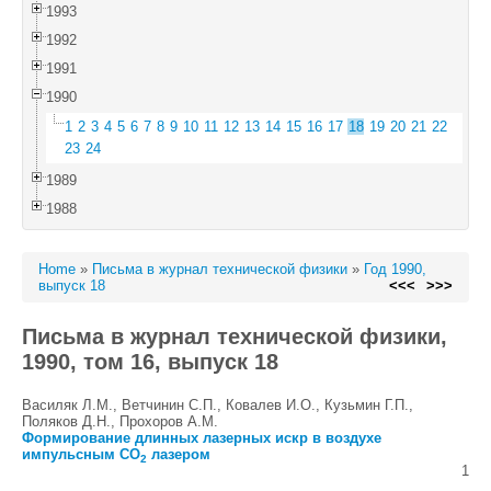
1993
1992
1991
1990
1
2
3
4
5
6
7
8
9
10
11
12
13
14
15
16
17
18
19
20
21
22
23
24
1989
1988
Home
»
Письма в журнал технической физики
»
Год 1990,
выпуск 18
<<<
>>>
Письма в журнал технической физики,
1990, том 16, выпуск 18
Василяк Л.М., Ветчинин С.П., Ковалев И.О., Кузьмин Г.П.,
Поляков Д.Н., Прохоров A.M.
Формирование длинных лазерных искр в воздухе
импульсным CO
лазером
2
1