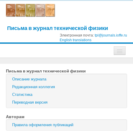
Письма в журнал технической физики
Электронная почта:
tpl@journals.ioffe.ru
English translations
Журналы
Письма в журнал технической физики
Журнал технической физики
Описание журнала
Письма в Журнал технической физики
Редакционная коллегия
Статистика
Физика твердого тела
Переводная версия
Физика и техника полупроводников
Авторам
Оптика и спектроскопия
Правила оформления публикаций
Поиск