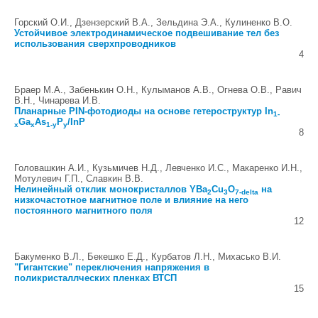
Горский О.И., Дзензерский В.А., Зельдина Э.А., Кулиненко В.О.
Устойчивое электродинамическое подвешивание тел без
использования сверхпроводников
4
Браер М.А., Забенькин О.Н., Кулыманов А.В., Огнева О.В., Равич
В.Н., Чинарева И.В.
Планарные PIN-фотодиоды на основе гетероструктур In
1-
Ga
As
P
/InP
x
x
1-y
y
8
Головашкин А.И., Кузьмичев Н.Д., Левченко И.С., Макаренко И.Н.,
Мотулевич Г.П., Славкин В.В.
Нелинейный отклик монокристаллов YBa
Cu
O
на
2
3
7-delta
низкочастотное магнитное поле и влияние на него
постоянного магнитного поля
12
Бакуменко В.Л., Бекешко Е.Д., Курбатов Л.Н., Михасько В.И.
"Гигантские" переключения напряжения в
поликристаллческих пленках ВТСП
15