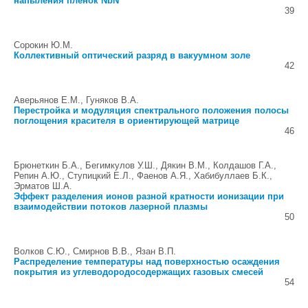
напыления пленок NbN
39
Сорокин Ю.М.
Коллективный оптический разряд в вакуумном золе
42
Аверьянов Е.М., Гуняков В.А.
Перестройка и модуляция спектрального положения полосы
поглощения красителя в ориентирующей матрице
46
Брюнеткин Б.А., Бегимкулов У.Ш., Дякин В.М., Колдашов Г.А.,
Репин А.Ю., Ступицкий Е.Л., Фаенов А.Я., Хабибуллаев Б.К.,
Эрматов Ш.А.
Эффект разделения ионов разной кратности ионизации при
взаимодействии потоков лазерной плазмы
50
Волков С.Ю., Смирнов В.В., Язан В.П.
Распределение температуры над поверхностью осаждения
покрытия из углеводородосодержащих газовых смесей
54