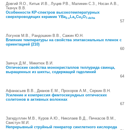
Довгий Я.О., Китык И.В., Луцив Р.В., Малинин С.З., Носан А.В.,
Ткачук В.В.
Особенности KP-спектров высокотемпературных
сверхпроводящих керамик YBa
La
Cu
O
2-x
x
3
7-delta
57
Логунов М.В., Рандошкин В.В., Сажин Ю.Н.
Влияние температуры на свойства эпитаксиальных пленок с
ориентацией (210)
60
3аячук Д.М., Микитюк В.И.
Оптические свойства монокристаллов теллурида свинца,
выращенных из шихты, содержащей гадолиний
64
Афанасьев В.В., Дианов Е.М., Прохоров A.М., Серкин В.Н.
Усиление и компрессия фемтосекундных оптических
солитонов в активных волокнах
67
Загидуллин М.В., Куров А.Ю., Николаев В.Д., Пичкасов В.М.,
Свистун М.И.
Непрерывный струйный генератор синглетного кислорода