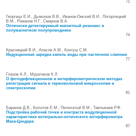
71
Георгицэ Е.И., Дьяконов В.В., Иванов-Омский В.И., Погорлецкий
В.М., Романов Н.Г., Смирнов В.А.
Оптически детектируемый магнитный резонанс в
полумагнитном полупроводнике
74
Красницкий В.И., Апасов A.M., Контуш С.М.
Индукционная зарядка капель воды при частичном слиянии
77
Глазов А.Л., Муратиков К.Л.
О фотодефлекционном и интерферометрическом методах
регистрации сигнала в термоволновой микроскопии и
спектроскопии
81
Баранов Д.В., Болотов Е.М., Пелехатый В.М., Тавлыкаев Р.Ф.
Подстройка рабочей точки и контраста модуляционной
характеристики интегрально-оптического интерферометра
Маха-Цендера
87