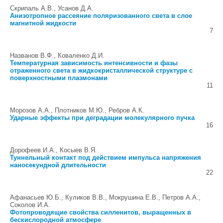
Скрипаль А.В., Усанов Д.А.
Анизотропное рассеяние поляризованного света в слое
магнитной жидкости
7
Названов В.Ф., Коваленко Д.И.
Температурная зависимость интенсивности и фазы
отраженного света в жидкокристаллической структуре с
поверхностными плазмонами
11
Морозов А.А., Плотников М.Ю., Ребров А.К.
Ударные эффекты при деградации молекулярного пучка
16
Дорофеев И.А., Косыев В.Я.
Туннельный контакт под действием импульса напряжения
наносекундной длительности
22
Афанасьев Ю.Б., Куликов В.В., Мокрушина Е.В., Петров А.А.,
Соколов И.А.
Фотопроводящие свойства силленитов, выращенных в
бескислородной атмосфере