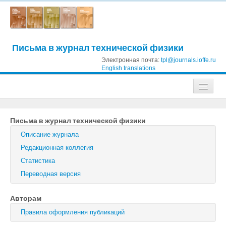
Письма в журнал технической физики
Электронная почта:
tpl@journals.ioffe.ru
English translations
Журналы
Письма в журнал технической физики
Журнал технической физики
Описание журнала
Письма в Журнал технической физики
Редакционная коллегия
Статистика
Физика твердого тела
Переводная версия
Физика и техника полупроводников
Авторам
Оптика и спектроскопия
Правила оформления публикаций
Поиск