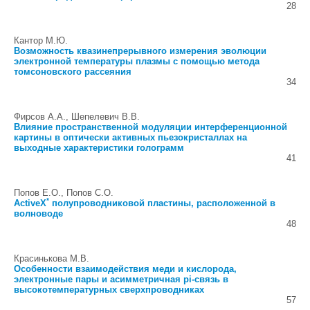
28
Кантор М.Ю.
Возможность квазинепрерывного измерения эволюции
электронной температуры плазмы с помощью метода
томсоновского рассеяния
34
Фирсов А.А., Шепелевич В.В.
Влияние пространственной модуляции интерференционной
картины в оптически активных пьезокристаллах на
выходные характеристики голограмм
41
Попов Е.О., Попов С.О.
*
ActiveX
полупроводниковой пластины, расположенной в
волноводе
48
Красинькова М.В.
Особенности взаимодействия меди и кислорода,
электронные пары и асимметричная pi-связь в
высокотемпературных сверхпроводниках
57