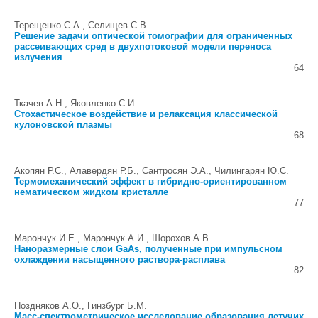
Терещенко С.А., Селищев С.В.
Решение задачи оптической томографии для ограниченных
рассеивающих сред в двухпотоковой модели переноса
излучения
64
Ткачев А.Н., Яковленко С.И.
Стохастическое воздействие и релаксация классической
кулоновской плазмы
68
Акопян Р.С., Алавердян Р.Б., Сантросян Э.А., Чилингарян Ю.С.
Термомеханический эффект в гибридно-ориентированном
нематическом жидком кристалле
77
Марончук И.Е., Марончук А.И., Шорохов А.В.
Наноразмерные слои GaAs, полученные при импульсном
охлаждении насыщенного раствора-расплава
82
Поздняков А.О., Гинзбург Б.М.
Масс-спектрометрическое исследование образования летучих