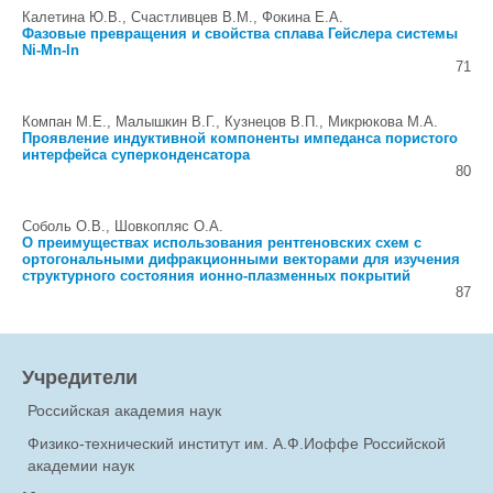
Калетина Ю.В., Счастливцев В.М., Фокина Е.А.
Фазовые превращения и свойства сплава Гейслера системы
Ni-Mn-In
71
Компан М.Е., Малышкин В.Г., Кузнецов В.П., Микрюкова М.А.
Проявление индуктивной компоненты импеданса пористого
интерфейса суперконденсатора
80
Соболь О.В., Шовкопляс О.А.
О преимуществах использования рентгеновских схем с
ортогональными дифракционными векторами для изучения
структурного состояния ионно-плазменных покрытий
87
Учредители
Российская академия наук
Физико-технический институт им. А.Ф.Иоффе Российской
академии наук