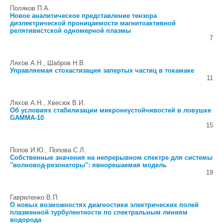
Поляков П.А.
Новое аналитическое представление тензора
диэлектрической проницаемости магнитоактивной
релятивистской одномерной плазмы
7
Ляхов А.Н., Шабров Н.В.
Управляемая стохастизация запертых частиц в токамаке
11
Ляхов А.Н., Хвесюк В.И.
Об условиях стабилизации микронеустойчивостей в ловушке
GAMMA-10
15
Попов И.Ю., Попова С.Л.
Собственные значения на непрерывном спектре для системы
''волновод-резонаторы'': явнорешаемая модель
19
Гавриленко В.П.
О новых возможностях диагностики электрических полей
плазменной турбулентности по спектральным линиям
водорода