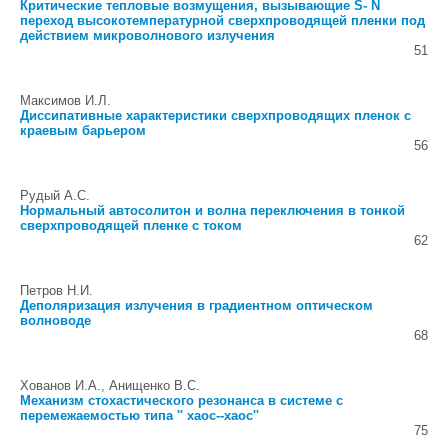
Критические тепловые возмущения, вызывающие S- N
переход высокотемпературной сверхпроводящей пленки под
действием микроволнового излучения
51
Максимов И.Л.
Диссипативные характеристики сверхпроводящих пленок с
краевым барьером
56
Рудый А.С.
Нормальный автосолитон и волна переключения в тонкой
сверхпроводящей пленке с током
62
Петров Н.И.
Деполяризация излучения в градиентном оптическом
волноводе
68
Хованов И.А., Анищенко В.С.
Механизм стохастического резонанса в системе с
перемежаемостью типа '' хаос--хаос''
75