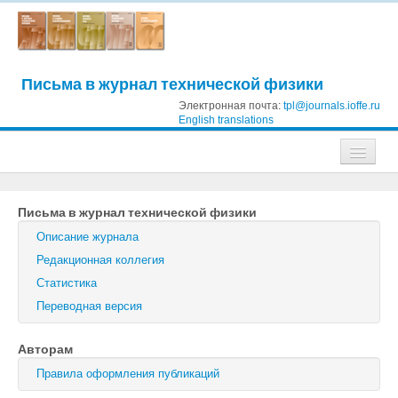
Письма в журнал технической физики
Электронная почта:
tpl@journals.ioffe.ru
English translations
Журналы
Письма в журнал технической физики
Журнал технической физики
Описание журнала
Письма в Журнал технической физики
Редакционная коллегия
Статистика
Физика твердого тела
Переводная версия
Физика и техника полупроводников
Авторам
Оптика и спектроскопия
Правила оформления публикаций
Поиск