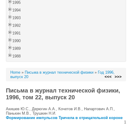
1995
1994
1993
1992
1991
1990
1989
1988
Home
»
Письма в журнал технической физики
»
Год 1996,
выпуск 20
<<<
>>>
Письма в журнал технической физики,
1996, том 22, выпуск 20
Акишев Ю.С., Дерюгин А.А., Кочетов И.В., Напартович А.П.,
Панькин М.В., Трушкин Н.И.
Формирование импульсов Тричела в отрицательной короне
1