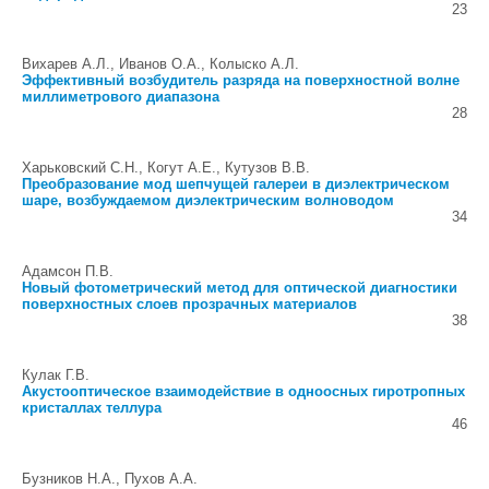
23
Вихарев А.Л., Иванов О.А., Колыско А.Л.
Эффективный возбудитель разряда на поверхностной волне
миллиметрового диапазона
28
Харьковский С.Н., Когут А.Е., Кутузов В.В.
Преобразование мод шепчущей галереи в диэлектрическом
шаре, возбуждаемом диэлектрическим волноводом
34
Адамсон П.В.
Новый фотометрический метод для оптической диагностики
поверхностных слоев прозрачных материалов
38
Кулак Г.В.
Акустооптическое взаимодействие в одноосных гиротропных
кристаллах теллура
46
Бузников Н.А., Пухов А.А.