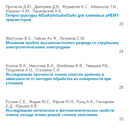
Протасов Д.Ю., Дмитриев Д.В., Журавлев К.С., Айзенштат Г.И.,
Ющенко А.Ю., Пашковский А.Б.
Гетероструктуры AlGaAs/InGaAs/GaAs для ключевых pHEMT-
транзисторов
20
Желтухин В.С., Гайсин Ал.Ф., Петряков С.Ю.
Механизм пробоя высокочастотного разряда со струйными
электролитическими электродами
24
Козлов В.А., Николаев В.И., Шпейзман В.В., Тимашов Р.Б.,
Поздняков А.О., Степанов С.И.
Исследование прочности тонких пластин кремния в
зависимости от методов обработки их поверхности при
утонении
28
Ручкин С.Е., Жидик Ю.С., Юрьев Ю.Н., Рунц А.А., Гончарова
Е.Д., Юрьева А.В.
Исследование оптических и фотокаталитических свойств
пленок оксида титана разной степени окисления
33