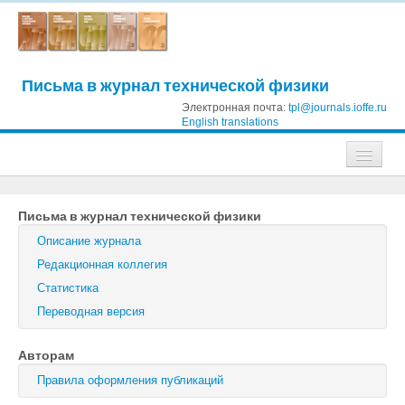
Письма в журнал технической физики
Электронная почта:
tpl@journals.ioffe.ru
English translations
Журналы
Письма в журнал технической физики
Журнал технической физики
Описание журнала
Письма в Журнал технической физики
Редакционная коллегия
Статистика
Физика твердого тела
Переводная версия
Физика и техника полупроводников
Авторам
Оптика и спектроскопия
Правила оформления публикаций
Поиск