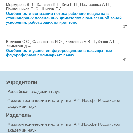
Меркурьев Д.В., Калязин В.Г., Ким В.П., Нестеренко А.Н.,
Приданников С.Ю., Шилов Е.А.
Особенности ионизации потока рабочего вещества в
стационарных плазменных двигателях с вынесенной зоной
ускорения, работающих на криптоне
37
Волчков С.С., Славнецков И.О., Калачева A.В., Губанов А.Ш.,
Зимняков Д.А.
Особенности усиления флуоресценции в насыщенных
флуорофорами полимерных пенах
41
Учредители
Российская академия наук
Физико-технический институт им. А.Ф.Иоффе Российской
академии наук
Издатель
Физико-технический институт им. А.Ф.Иоффе Российской
академии наук