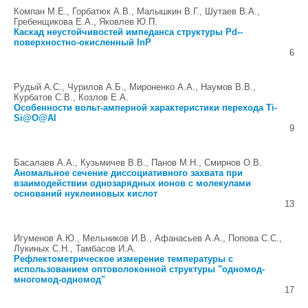
Компан М.Е., Горбатюк А.В., Малышкин В.Г., Шутаев В.А.,
Гребенщикова Е.А., Яковлев Ю.П.
Каскад неустойчивостей импеданса структуры Pd--
поверхностно-окисленный InP
6
Рудый А.С., Чурилов А.Б., Мироненко А.А., Наумов В.В.,
Курбатов С.В., Козлов Е.А.
Особенности вольт-амперной характеристики перехода Ti-
Si@O@Al
9
Басалаев А.А., Кузьмичев В.В., Панов М.Н., Смирнов О.В.
Аномальное сечение диссоциативного захвата при
взаимодействии однозарядных ионов с молекулами
оснований нуклеиновых кислот
13
Игуменов А.Ю., Мельников И.В., Афанасьев А.А., Попова С.С.,
Лукиных С.Н., Тамбасов И.А.
Рефлектометрическое измерение температуры с
использованием оптоволоконной структуры "одномод-
многомод-одномод"
17