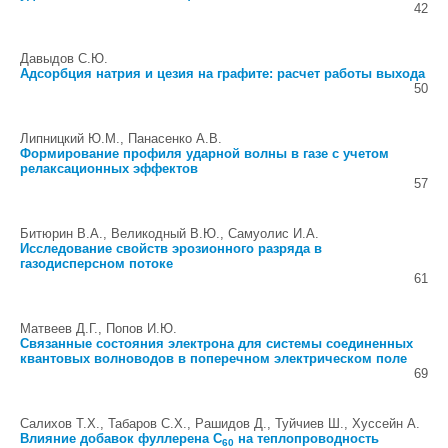
42
Давыдов С.Ю.
Адсорбция натрия и цезия на графите: расчет работы выхода
50
Липницкий Ю.М., Панасенко А.В.
Формирование профиля ударной волны в газе с учетом
релаксационных эффектов
57
Битюрин В.А., Великодный В.Ю., Самуолис И.А.
Исследование свойств эрозионного разряда в
газодисперсном потоке
61
Матвеев Д.Г., Попов И.Ю.
Связанные состояния электрона для системы соединенных
квантовых волноводов в поперечном электрическом поле
69
Салихов Т.Х., Табаров С.Х., Рашидов Д., Туйчиев Ш., Хуссейн А.
Влияние добавок фуллерена C
на теплопроводность
60