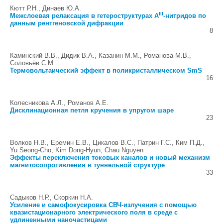
Кютт Р.Н., Динаев Ю.А.
III
Межслоевая релаксация в гетероструктурах A
-нитридов по
данным рентгеновской дифракции
8
Каминский В.В., Дидик В.А., Казанин М.М., Романова М.В.,
Соловьёв С.М.
Термовольтаический эффект в поликристаллическом SmS
16
Колесникова А.Л., Романов А.Е.
Дисклинационная петля кручения в упругом шаре
23
Волков Н.В., Еремин Е.В., Цикалов В.С., Патрин Г.С., Ким П.Д.,
Yu Seong-Cho, Kim Dong-Hyun, Chau Nguyen
Эффекты переключения токовых каналов и новый механизм
магнитосопротивления в туннельной структуре
33
Садыков Н.Р., Скоркин Н.А.
Усиление и самофокусировка СВЧ-излучения с помощью
квазистационарного электрического поля в среде с
удлиненными наночастицами