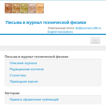
Письма в журнал технической физики
Электронная почта:
tpl@journals.ioffe.ru
English translations
Журналы
Письма в журнал технической физики
Журнал технической физики
Описание журнала
Письма в Журнал технической физики
Редакционная коллегия
Статистика
Физика твердого тела
Переводная версия
Физика и техника полупроводников
Авторам
Оптика и спектроскопия
Правила оформления публикаций
Поиск