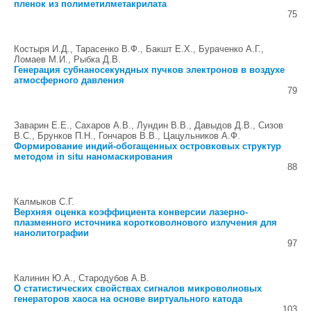
пленок из полиметилметакрилата
75
Костыря И.Д., Тарасенко В.Ф., Бакшт Е.Х., Бураченко А.Г.,
Ломаев М.И., Рыбка Д.В.
Генерация субнаносекундных пучков электронов в воздухе
атмосферного давления
79
Заварин Е.Е., Сахаров А.В., Лундин В.В., Давыдов Д.В., Сизов
В.С., Брунков П.Н., Гончаров В.В., Цацульников А.Ф.
Формирование индий-обогащенных островковых структур
методом in situ наномаскирования
88
Калмыков С.Г.
Верхняя оценка коэффициента конверсии лазерно-
плазменного источника коротковолнового излучения для
нанолитографии
97
Калинин Ю.А., Стародубов А.В.
О статистических свойствах сигналов микроволновых
генераторов хаоса на основе виртуального катода
103