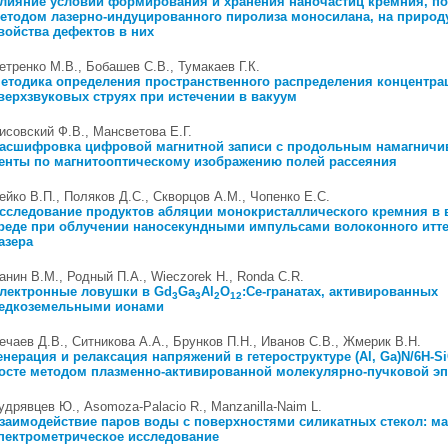
лияние условий формирования и хранения наночастиц кремния, п
етодом лазерно-индуцированного пиролиза моносилана, на природ
войства дефектов в них
етренко М.В., Бобашев С.В., Тумакаев Г.К.
етодика определения пространственного распределения концентрац
верхзвуковых струях при истечении в вакуум
исовский Ф.В., Мансветова Е.Г.
асшифровка цифровой магнитной записи с продольным намагничи
енты по магнитооптическому изображению полей рассеяния
ейко В.П., Поляков Д.С., Скворцов А.М., Чопенко Е.С.
сследование продуктов абляции монокристаллического кремния в 
реде при облучении наносекундными импульсами волоконного итт
азера
анин В.М., Родный П.А., Wieczorek H., Ronda C.R.
лектронные ловушки в Gd
Ga
Al
O
:Ce-гранатах, активированных
3
3
2
12
едкоземельными ионами
ечаев Д.В., Ситникова А.А., Брунков П.Н., Иванов С.В., Жмерик В.Н.
енерация и релаксация напряжений в гетероструктуре (Al, Ga)N/6H-S
осте методом плазменно-активированной молекулярно-пучковой эп
удрявцев Ю., Asomoza-Palacio R., Manzanilla-Naim L.
заимодействие паров воды с поверхностями силикатных стекол: ма
пектрометрическое исследование