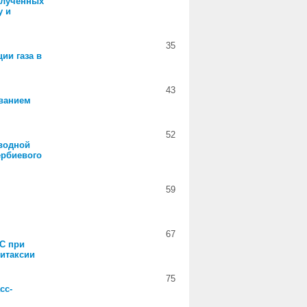
олученных
у и
35
ии газа в
43
ванием
52
водной
ербиевого
59
67
iC при
итаксии
75
сс-