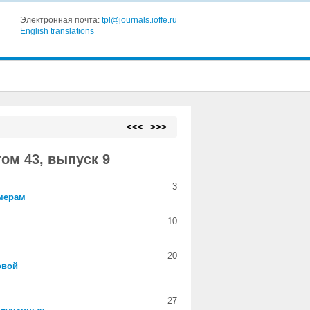
Электронная почта:
tpl@journals.ioffe.ru
English translations
<<<
>>>
ом 43, выпуск 9
3
мерам
10
20
овой
27