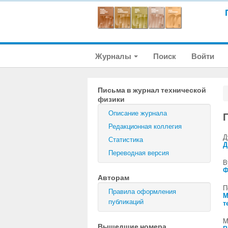
Журналы
Поиск
Войти
Письма в журнал технической
физики
Описание журнала
Редакционная коллегия
Д
Статистика
Д
Переводная версия
В
Ф
Авторам
П
Правила оформления
М
публикаций
т
М
Вышедшие номера