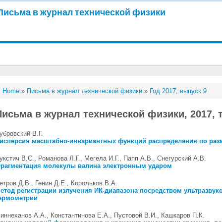
Письма в журнал технической физики
Home
»
Письма в журнал технической физики
»
Год 2017, выпуск 9
Письма в журнал технической физики, 2017, т
убровский В.Г.
исперсия масштабно-инвариантных функций распределения по раз
укстич В.С., Романова Л.Г., Мегела И.Г., Папп А.В., Снегурский А.В.
рагментация молекулы валина электронным ударом
етров Д.В., Генин Д.Е., Корольков В.А.
етод регистрации излучения ИК-диапазона посредством ультразвук
ермометрии
иннеханов А.А., Константинова Е.А., Пустовой В.И., Кашкаров П.К.