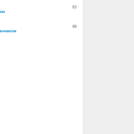
83
нах
89
дечником