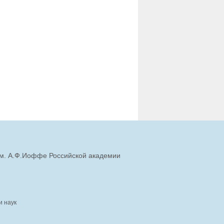
им. А.Ф.Иоффе Российской академии
и наук