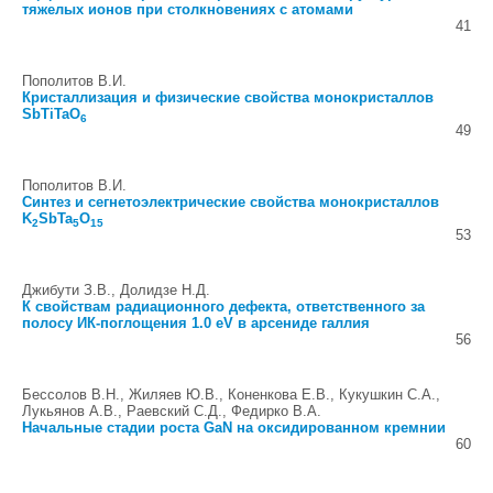
тяжелых ионов при столкновениях с атомами
41
Пополитов В.И.
Кристаллизация и физические свойства монокристаллов
SbTiTaO
6
49
Пополитов В.И.
Синтез и сегнетоэлектрические свойства монокристаллов
K
SbTa
O
2
5
15
53
Джибути З.В., Долидзе Н.Д.
К свойствам радиационного дефекта, ответственного за
полосу ИК-поглощения 1.0 eV в арсениде галлия
56
Бессолов В.Н., Жиляев Ю.В., Коненкова Е.В., Кукушкин С.А.,
Лукьянов А.В., Раевский С.Д., Федирко В.А.
Начальные стадии роста GaN на оксидированном кремнии
60