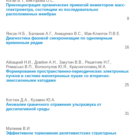
Коган В.Т, Викторова О.С.
Преконцентрация органических примесей инжектором масс-
спектрометра, состоящим из последовательно
расположенных мембран
9
Янсон Н.Б., Баланов А.Г., Анищенко В.С., Мак-Клинток П.В.Е.
Диагностика фазовой синхронизации по одномерным
временным рядам
16
Айзацкий Н.И., Довбня А.Н., Закутин В.В., Решетняк Н.Г.,
Ромасько В.П., Волколупов Ю.Я., Красноголовец М.А.
Формирование пространственно-периодических электронных
пучков в системе магнетронных пушек со вторично-
эмиссионными катодами
25
Костюк Д.А., Кузавко Ю.А.
Аномалии граничного отражения ультразвука от
диссипативной среды
31
Матвеев В.И.
Эффективное торможение релятивистских структурных