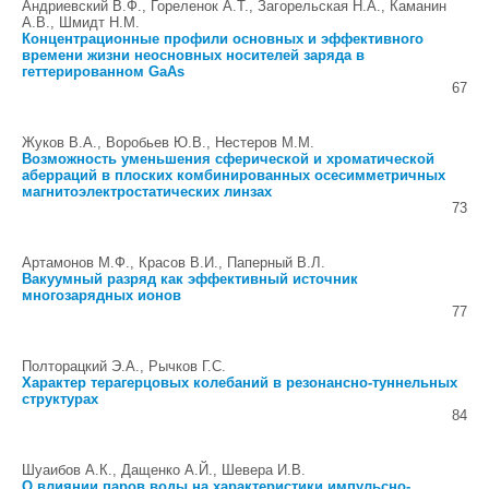
Андриевский В.Ф., Гореленок А.Т., Загорельская Н.А., Каманин
А.В., Шмидт Н.М.
Концентрационные профили основных и эффективного
времени жизни неосновных носителей заряда в
геттерированном GaAs
67
Жуков В.А., Воробьев Ю.В., Нестеров М.М.
Возможность уменьшения сферической и хроматической
аберраций в плоских комбинированных осесимметричных
магнитоэлектростатических линзах
73
Артамонов М.Ф., Красов В.И., Паперный В.Л.
Вакуумный разряд как эффективный источник
многозарядных ионов
77
Полторацкий Э.А., Рычков Г.С.
Характер терагерцовых колебаний в резонансно-туннельных
структурах
84
Шуаибов А.К., Дащенко А.Й., Шевера И.В.
О влиянии паров воды на характеристики импульсно-