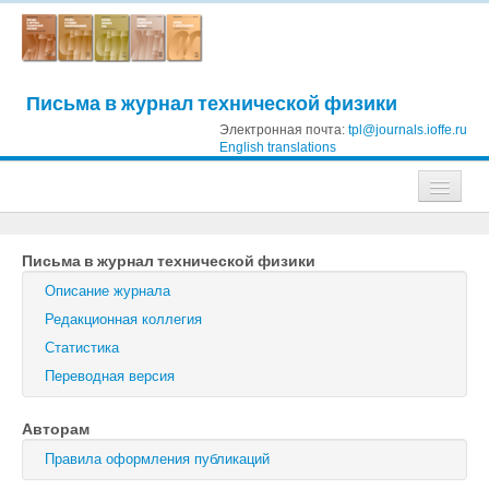
Письма в журнал технической физики
Электронная почта:
tpl@journals.ioffe.ru
English translations
Журналы
Письма в журнал технической физики
Журнал технической физики
Описание журнала
Письма в Журнал технической физики
Редакционная коллегия
Статистика
Физика твердого тела
Переводная версия
Физика и техника полупроводников
Авторам
Оптика и спектроскопия
Правила оформления публикаций
Поиск