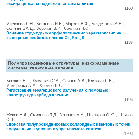
оксида цинка на подложке танталата лития
1180
Маскаева Л.Н., Ваганова И.В., Марков В.Ф., Бездетнова А.Е.,
Селянина А.Д., Воронин В.И., Селянин И.О.
Влияние структурно-морфологических характеристик на
сенсорные свойства пленок Cd
Pb
S
x
1-x
1186
Полупроводниковые структуры, низкоразмерные
системы, квантовые явления
Баграев Н.Т., Кукушкин С.А., Осипов А.В., Клячкин Л.Е.,
Маляренко A.М., Хромов В.С.
Регистрация терагерцового излучения с помощью
наноструктур карбида кремния
1195
Жуков Н.Д., Смирнова Т.Д., Хазанов А.А., Цветкова О.Ю., Штыков
С.Н.
Свойства полупроводниковых коллоидных квантовых точек,
полученных в условиях управляемого синтеза
1203