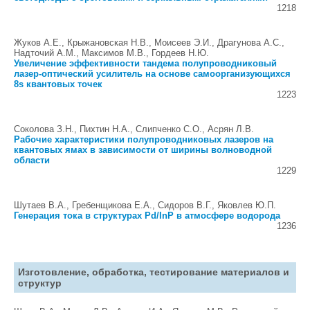
1218
Жуков А.Е., Крыжановская Н.В., Моисеев Э.И., Драгунова А.С.,
Надточий А.М., Максимов М.В., Гордеев Н.Ю.
Увеличение эффективности тандема полупроводниковый
лазер-оптический усилитель на основе самоорганизующихся
8s квантовых точек
1223
Соколова З.Н., Пихтин Н.А., Слипченко С.О., Асрян Л.В.
Рабочие характеристики полупроводниковых лазеров на
квантовых ямах в зависимости от ширины волноводной
области
1229
Шутаев В.А., Гребенщикова Е.А., Сидоров В.Г., Яковлев Ю.П.
Генерация тока в структурах Pd/InP в атмосфере водорода
1236
Изготовление, обработка, тестирование материалов и
структур