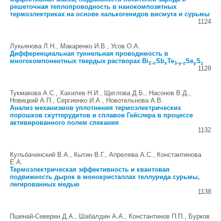
решеточная теплопроводность в нанокомпозитных
термоэлектриках на основе халькогенидов висмута и сурьмы
1124
Лукьянова Л.Н., Макаренко И.В., Усов О.А.
Дифференциальная туннельная проводимость в
многокомпонентных твердых растворах Bi
Sb
Te
Se
S
2-x
x
3-y-z
y
z
1128
Тукмакова А.С., Хахилев Н.И., Щеглова Д.Б., Насонов В.Д.,
Новицкий А.П., Сергиенко И.А., Новотельнова А.В.
Анализ механизмов уплотнения термоэлектрических
порошков скуттерудитов и сплавов Гейслера в процессе
активированного полем спекания
1132
Кульбачинский В.А., Кытин В.Г., Апрелева А.С., Константинова
Е.А.
Термоэлектрическая эффективность и квантовая
подвижность дырок в монокристаллах теллурида сурьмы,
легированных медью
1138
Пшенай-Северин Д.А., Шабалдин А.А., Константинов П.П., Бурков