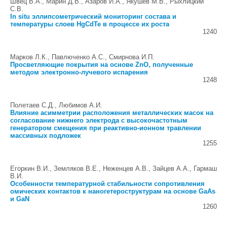
Швец В.А., Марин Д.В., Азаров И.А., Якушев М.В., Рыхлицкий
С.В.
In situ эллипсометрический мониторинг состава и
температуры слоeв HgCdTe в процессе их роста
1240
Марков Л.К., Павлюченко А.С., Смирнова И.П.
Просветляющие покрытия на основе ZnO, полученные
методом электронно-лучевого испарения
1248
Полетаев С.Д., Любимов А.И.
Влияние асимметрии расположения металлических масок на
согласование нижнего электрода с высокочастотным
генератором смещения при реактивно-ионном травлении
массивных подложек
1255
Егоркин В.И., Земляков В.Е., Неженцев А.В., Зайцев А.А., Гармаш
В.И.
Особенности температурной стабильности сопротивления
омических контактов к наногетероструктурам на основе GaAs
и GaN
1260