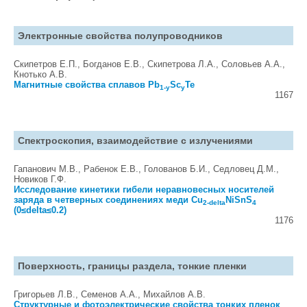
Электронные свойства полупроводников
Скипетров Е.П., Богданов Е.В., Скипетрова Л.А., Соловьев А.А.,
Кнотько А.В.
Магнитные свойства сплавов Pb
Sс
Te
1-y
y
1167
Спектроскопия, взаимодействие с излучениями
Гапанович М.В., Рабенок Е.В., Голованов Б.И., Седловец Д.М.,
Новиков Г.Ф.
Исследование кинетики гибели неравновесных носителей
заряда в четверных соединениях меди Cu
NiSnS
2-delta
4
(0≤delta≤0.2)
1176
Поверхность, границы раздела, тонкие пленки
Григорьев Л.В., Семенов А.А., Михайлов А.В.
Структурные и фотоэлектрические свойства тонких пленок