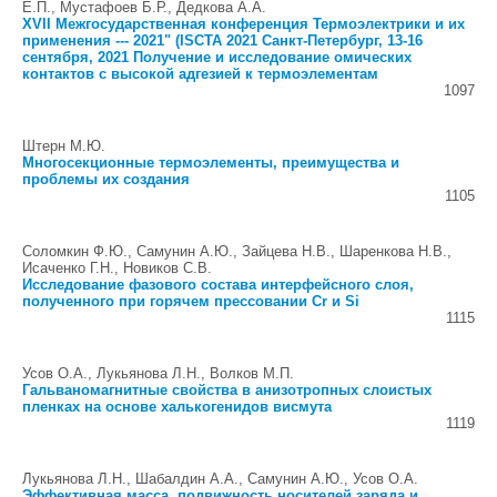
Е.П., Мустафоев Б.Р., Дедкова А.А.
XVII Межгосударственная конференция Термоэлектрики и их
применения --- 2021" (ISCTA 2021 Санкт-Петербург, 13-16
сентября, 2021 Получение и исследование омических
контактов с высокой адгезией к термоэлементам
1097
Штерн М.Ю.
Многосекционные термоэлементы, преимущества и
проблемы их создания
1105
Соломкин Ф.Ю., Самунин А.Ю., Зайцева Н.В., Шаренкова Н.В.,
Исаченко Г.Н., Новиков С.В.
Исследование фазового состава интерфейсного слоя,
полученного при горячем прессовании Cr и Si
1115
Усов О.А., Лукьянова Л.Н., Волков М.П.
Гальваномагнитные свойства в анизотропных слоистых
пленках на основе халькогенидов висмута
1119
Лукьянова Л.Н., Шабалдин А.А., Самунин А.Ю., Усов О.А.
Эффективная масса, подвижность носителей заряда и