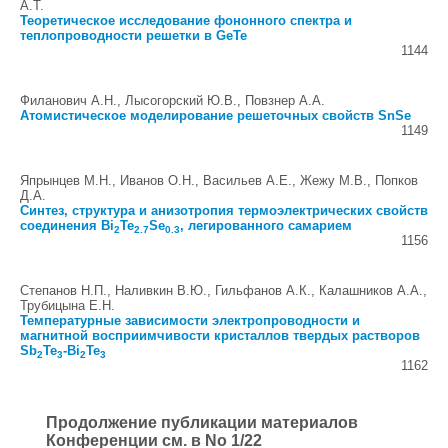
А.Т.
Теоретическое исследование фононного спектра и
теплопроводности решетки в GeTe
1144
Филанович А.Н., Лысогорский Ю.В., Повзнер А.А.
Атомистическое моделирование решеточных свойств SnSe
1149
Япрынцев М.Н., Иванов О.Н., Васильев А.Е., Жежу М.В., Попков
Д.А.
Синтез, структура и анизотропия термоэлектрических свойств
соединения Bi
Te
Se
, легированного самарием
2
2.7
0.3
1156
Степанов Н.П., Наливкин В.Ю., Гильфанов А.К., Калашников А.А.,
Трубицына Е.Н.
Температурные зависимости электропроводности и
магнитной восприимчивости кристаллов твердых растворов
Sb
Te
-Bi
Te
2
3
2
3
1162
Продолжение публикации материалов
Конференции см. в No 1/22