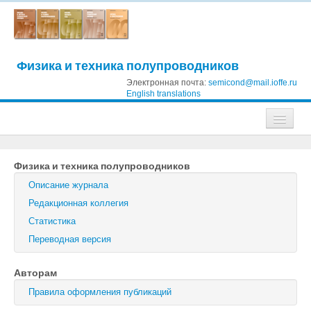
Физика и техника полупроводников
Электронная почта:
semicond@mail.ioffe.ru
English translations
Журналы
Физика и техника полупроводников
Журнал технической физики
Описание журнала
Письма в Журнал технической физики
Редакционная коллегия
Статистика
Физика твердого тела
Переводная версия
Физика и техника полупроводников
Авторам
Оптика и спектроскопия
Правила оформления публикаций
Поиск