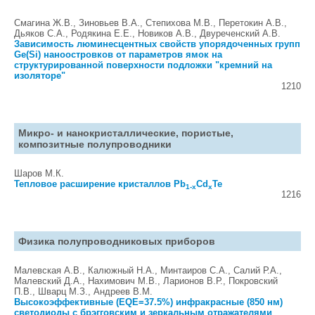
Смагина Ж.В., Зиновьев В.А., Степихова М.В., Перетокин А.В.,
Дьяков С.А., Родякина Е.Е., Новиков А.В., Двуреченский А.В.
Зависимость люминесцентных свойств упорядоченных групп
Ge(Si) наноостровков от параметров ямок на
структурированной поверхности подложки "кремний на
изоляторе"
1210
Микро- и нанокристаллические, пористые,
композитные полупроводники
Шаров М.К.
Тепловое расширение кристаллов Pb
Cd
Te
1-x
x
1216
Физика полупроводниковых приборов
Малевская А.В., Калюжный Н.А., Минтаиров С.А., Салий Р.А.,
Малевский Д.А., Нахимович М.В., Ларионов В.Р., Покровский
П.В., Шварц М.З., Андреев В.М.
Высокоэффективные (EQE=37.5%) инфракрасные (850 нм)
светодиоды с брэгговским и зеркальным отражателями