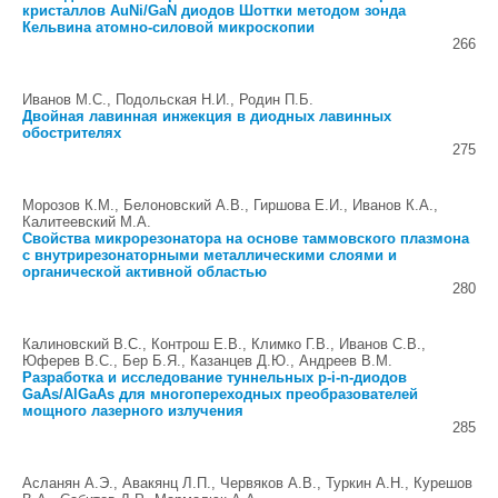
кристаллов AuNi/GaN диодов Шоттки методом зонда
Кельвина атомно-силовой микроскопии
266
Иванов М.С., Подольская Н.И., Родин П.Б.
Двойная лавинная инжекция в диодных лавинных
обострителях
275
Морозов К.М., Белоновский А.В., Гиршова Е.И., Иванов К.А.,
Калитеевский М.А.
Свойства микрорезонатора на основе таммовского плазмона
с внутрирезонаторными металлическими слоями и
органической активной областью
280
Калиновский В.С., Контрош Е.В., Климко Г.В., Иванов С.В.,
Юферев В.С., Бер Б.Я., Казанцев Д.Ю., Андреев В.М.
Разработка и исследование туннельных p-i-n-диодов
GaAs/AlGaAs для многопереходных преобразователей
мощного лазерного излучения
285
Асланян А.Э., Авакянц Л.П., Червяков А.В., Туркин А.Н., Курешов