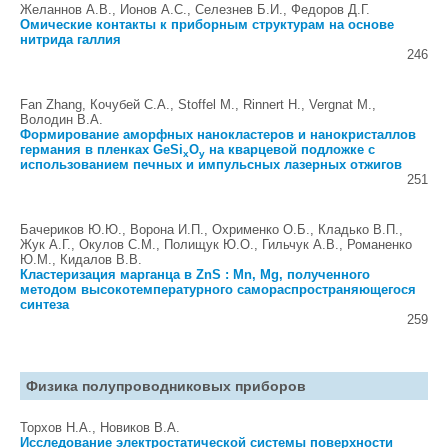
Желаннов А.В., Ионов А.С., Селезнев Б.И., Федоров Д.Г.
Омические контакты к приборным структурам на основе
нитрида галлия
246
Fan Zhang, Кочубей С.А., Stoffel M., Rinnert H., Vergnat M.,
Володин В.А.
Формирование аморфных нанокластеров и нанокристаллов
германия в пленках GeSi
O
на кварцевой подложке с
x
y
использованием печных и импульсных лазерных отжигов
251
Бачериков Ю.Ю., Ворона И.П., Охрименко О.Б., Кладько В.П.,
Жук А.Г., Окулов С.М., Полищук Ю.О., Гильчук А.В., Романенко
Ю.М., Кидалов В.В.
Кластеризация марганца в ZnS : Mn, Mg, полученного
методом высокотемпературного самораспространяющегося
синтеза
259
Физика полупроводниковых приборов
Торхов Н.А., Новиков В.А.
Исследование электростатической системы поверхности