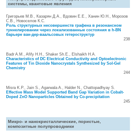
системы, квантовые явления
Григорьев М.В., Казарян Д.А., Вдовин Е.Е., Ханин Ю.Н., Морозов
С.В., Новоселов К.С.
Роль структурных несовершенств графена в резонансном
туннелировании через локализованные состояния в h-BN
барьере ван-дер-ваальсовых гетероструктур
238
Badr A.M., Afify H.H., Shaker Sh.E., Elshaikh H.A.
Characteristics of DC Electrical Conductivity and Optoelectronic
Features of Tin Dioxide Nanocrystals Synthesized by Sol-Gel
Chemistry
244
Misra K.P., Jain S., Agarwala A., Halder N., Chattopadhyay S.
Effective Mass Model Supported Band Gap Variation in Cobalt-
Doped ZnO Nanoparticles Obtained by Co-precipitation
245
Микро- и нанокристаллические, пористые,
композитные полупроводники