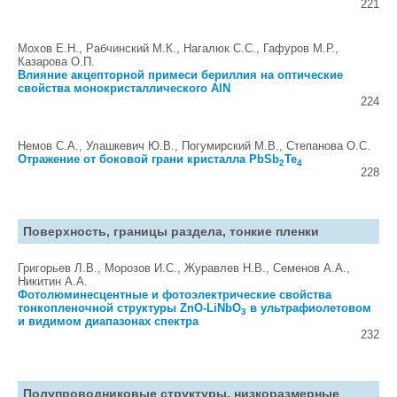
221
Мохов Е.Н., Рабчинский M.К., Нагалюк С.С., Гафуров М.Р.,
Казарова О.П.
Влияние акцепторной примеси бериллия на оптические
свойства монокристаллического AlN
224
Немов С.А., Улашкевич Ю.В., Погумирский М.В., Степанова О.С.
Отражение от боковой грани кристалла PbSb
Te
2
4
228
Поверхность, границы раздела, тонкие пленки
Григорьев Л.В., Морозов И.С., Журавлев Н.В., Семенов А.А.,
Никитин А.А.
Фотолюминесцентные и фотоэлектрические свойства
тонкопленочной структуры ZnO-LiNbO
в ультрафиолетовом
3
и видимом диапазонах спектра
232
Полупроводниковые структуры, низкоразмерные