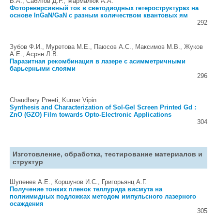
В.А., Сабитов Д.Р., Мармалюк А.А.
Фотореверсивный ток в светодиодных гетероструктурах на
основе InGaN/GaN c разным количеством квантовых ям
292
Зубов Ф.И., Муретова М.Е., Паюсов А.С., Максимов М.В., Жуков
А.Е., Асрян Л.В.
Паразитная рекомбинация в лазере с асимметричными
барьерными слоями
296
Chaudhary Preeti, Kumar Vipin
Synthesis and Characterization of Sol-Gel Screen Printed Gd :
ZnO (GZO) Film towards Opto-Electronic Applications
304
Изготовление, обработка, тестирование материалов и
структур
Шупенев А.Е., Коршунов И.С., Григорьянц А.Г.
Получение тонких пленок теллурида висмута на
полиимидных подложках методом импульсного лазерного
осаждения
305