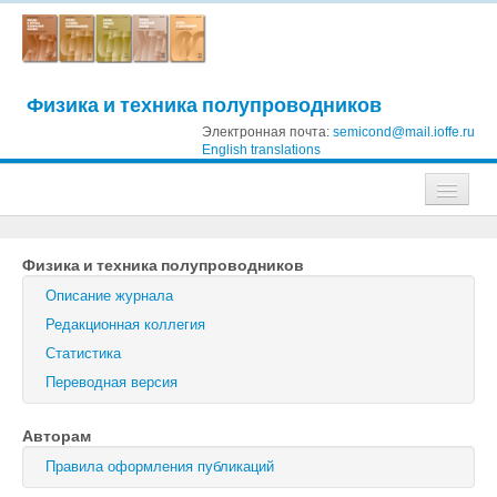
Физика и техника полупроводников
Электронная почта:
semicond@mail.ioffe.ru
English translations
Журналы
Физика и техника полупроводников
Журнал технической физики
Описание журнала
Письма в Журнал технической физики
Редакционная коллегия
Статистика
Физика твердого тела
Переводная версия
Физика и техника полупроводников
Авторам
Оптика и спектроскопия
Правила оформления публикаций
Поиск