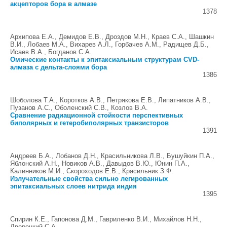
акцепторов бора в алмазе
1378
Архипова Е.А., Демидов Е.В., Дроздов М.Н., Краев С.А., Шашкин
В.И., Лобаев М.А., Вихарев А.Л., Горбачев А.М., Радищев Д.Б.,
Исаев В.А., Богданов С.А.
Омические контакты к эпитаксиальным структурам CVD-
алмаза с дельта-слоями бора
1386
Шоболова Т.А., Коротков А.В., Петрякова Е.В., Липатников А.В.,
Пузанов А.С., Оболенский С.В., Козлов В.А.
Сравнение радиационной стойкости перспективных
биполярных и гетеробиполярных транзисторов
1391
Андреев Б.А., Лобанов Д.Н., Красильникова Л.В., Бушуйкин П.А.,
Яблонский А.Н., Новиков А.В., Давыдов В.Ю., Юнин П.А.,
Калинников М.И., Скороходов Е.В., Красильник З.Ф.
Излучательные свойства сильно легированных
эпитаксиальных слоев нитрида индия
1395
Спирин К.Е., Гапонова Д.М., Гавриленко В.И., Михайлов Н.Н.,
Дворецкий С.А.