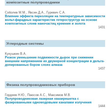
композитные полупроводники
Соболев М.М., Явсин Д.А., Гуревич С.А.
Влияние эффекта перколяции на температурные зависимости
вольт-фарадных характеристик гетероструктур на основе
композитных слоев наночастиц кремния и золота
1431
Углеродные системы
Кукушкин В.А.
Резкое уменьшение подвижности дырок при снижении
внешним напряжением их двумерной концентрации в дельта-
допированных бором слоях алмаза
1437
Физика полупроводниковых приборов
Гордеев Н.Ю., Паюсов А.С., Максимов М.В.
Полупроводниковая лазерная квазирешетка с
фазированными одномодовыми каналами излучения
1444