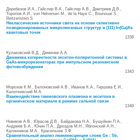
Деребезов И.А., Гайслер В.А., Гайслер А.В., Дмитриев Д.В.,
Торопов А.И., von Helversen M., de la Haye C., Bounouar S.,
Reitzenstein S.
Неклассические источники света на основе селективно
позиционированных микролинзовых структур и (111) In(Ga)As
квантовых точек
1338
Кулаковский В.Д., Деменев А.А.
Динамика когерентности экситон-поляритонной системы в
GaAs-микрорезонаторах при импульсном резонансном
фотовозбуждении
1343
Морозов К.М., Белоновский А.В., Иванов К.А., Гиршова Е.И.,
Калитеевский М.А.
Взаимодействие таммовского плазмона и экситона в
органическом материале в режиме сильной связи
1349
Новиков А.В., Юрасов Д.В., Байдакова Н.А., Бушуйкин П.А.,
Андреев Б.А., Юнин П.А., Дроздов М.Н., Яблонский А.Н.,
Калинников М.А., Красильник З.Ф.
Сравнительный анализ люминесценции слоев Ge : Sb,