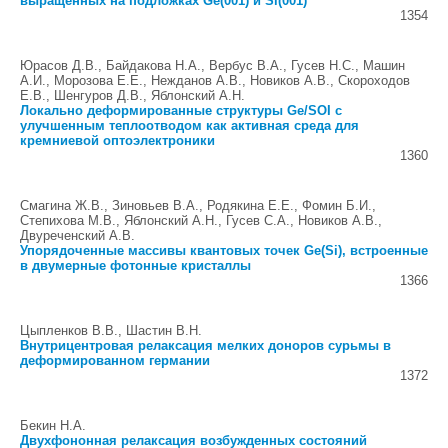
выращенных на подложках Ge(001) и Si(001)
1354
Юрасов Д.В., Байдакова Н.А., Вербус В.А., Гусев Н.С., Машин
А.И., Морозова Е.Е., Нежданов А.В., Новиков А.В., Скороходов
Е.В., Шенгуров Д.В., Яблонский А.Н.
Локально деформированные структуры Ge/SOI с
улучшенным теплоотводом как активная среда для
кремниевой оптоэлектроники
1360
Смагина Ж.В., Зиновьев В.А., Родякина Е.Е., Фомин Б.И.,
Степихова М.В., Яблонский А.Н., Гусев С.А., Новиков А.В.,
Двуреченский А.В.
Упорядоченные массивы квантовых точек Ge(Si), встроенные
в двумерные фотонные кристаллы
1366
Цыпленков В.В., Шастин В.Н.
Внутрицентровая релаксация мелких доноров сурьмы в
деформированном германии
1372
Бекин Н.А.
Двухфононная релаксация возбужденных состояний