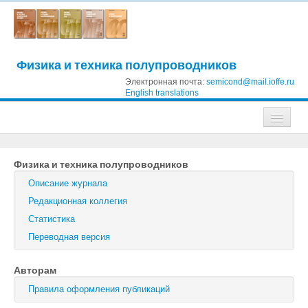
Физика и техника полупроводников
Электронная почта:
semicond@mail.ioffe.ru
English translations
Журналы
Физика и техника полупроводников
Журнал технической физики
Описание журнала
Письма в Журнал технической физики
Редакционная коллегия
Статистика
Физика твердого тела
Переводная версия
Физика и техника полупроводников
Авторам
Оптика и спектроскопия
Правила оформления публикаций
Поиск