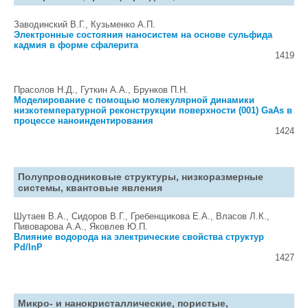
Заводинский В.Г., Кузьменко А.П.
Электронные состояния наносистем на основе сульфида
кадмия в форме сфалерита
1419
Прасолов Н.Д., Гуткин А.А., Брунков П.Н.
Моделирование с помощью молекулярной динамики
низкотемпературной реконструкции поверхности (001) GaAs в
процессе наноиндентирования
1424
Полупроводниковые структуры, низкоразмерные
системы, квантовые явления
Шутаев В.А., Сидоров В.Г., Гребенщикова Е.А., Власов Л.К.,
Пивоварова А.А., Яковлев Ю.П.
Влияние водорода на электрические свойства структур
Pd/InP
1427
Микро- и нанокристаллические, пористые,