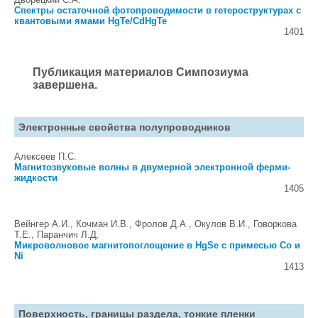
Спектры остаточной фотопроводимости в гетероструктурах с
квантовыми ямами HgTe/CdHgTe
1401
Публикация материалов Симпозиума
завершена.
Электронные свойства полупроводников
Алексеев П.С.
Магнитозвуковые волны в двумерной электронной ферми-
жидкости
1405
Вейнгер А.И., Кочман И.В., Фролов Д.А., Окулов В.И., Говоркова
Т.Е., Паранчич Л.Д.
Микроволновое магнитопоглощение в HgSe с примесью Co и
Ni
1413
Поверхность, границы раздела, тонкие пленки