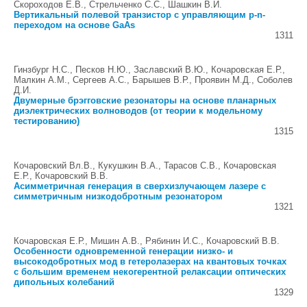
Скороходов Е.В., Стрельченко С.С., Шашкин В.И.
Вертикальный полевой транзистор с управляющим p-n-
переходом на основе GaAs
1311
Гинзбург Н.С., Песков Н.Ю., Заславский В.Ю., Кочаровская Е.Р.,
Малкин А.М., Сергеев А.С., Барышев В.Р., Проявин М.Д., Соболев
Д.И.
Двумерные брэгговские резонаторы на основе планарных
диэлектрических волноводов (от теории к модельному
тестированию)
1315
Кочаровский Вл.В., Кукушкин В.А., Тарасов С.В., Кочаровская
Е.Р., Кочаровский В.В.
Асимметричная генерация в сверхизлучающем лазере с
симметричным низкодобротным резонатором
1321
Кочаровская Е.Р., Мишин А.В., Рябинин И.С., Кочаровский В.В.
Особенности одновременной генерации низко- и
высокодобротных мод в гетеролазерах на квантовых точках
с большим временем некогерентной релаксации оптических
дипольных колебаний
1329